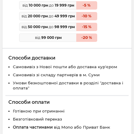
5
від
10 000 грн
до
19 999 грн
-
%
10
від
20 000 грн
до
49 999 грн
-
%
15
від
50 000 грн
до
98 999 грн
-
%
20
від
99 000 грн
-
%
Способи доставки
Самовивіз з Нової пошти або доставка кур'єром
Самовивіз зі складу партнерів в м. Суми
Умови безкоштовної доставки в розділі "доставка і
оплата"
Способи оплати
Готівкою при отриманні
Безготівковий переказ
Оплата частинами
від Mono або Приват Банк