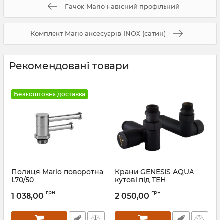
Гачок Mario навісний профільний
Комплект Mario аксесуарів INOX (сатин)
Рекомендовані товари
Безкоштовна доставка
Полиця Mario поворотна
Крани GENESIS AQUA
L70/50
кутові під ТЕН
Артикул:
3.0.0400.0.P
Артикул:
A5001
грн
грн
1 038,00
2 050,00