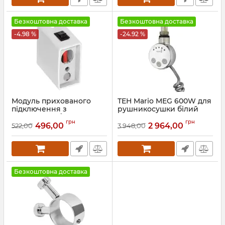
Безкоштовна доставка
Безкоштовна доставка
-4.98 %
-24.92 %
Модуль прихованого
ТЕН Mario MEG 600W для
підключення з
рушникосушки білий
вимикачем, білий
глянець
грн
грн
496,00
2 964,00
522,00
3 948,00
Артикул:
73207635
Артикул:
5.0.1006.0.P-WG
Безкоштовна доставка