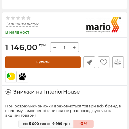
Залишити відгук
В наявності
1 146,00
грн
−
+
Купити
Знижки на InteriorHouse
При розрахунку знижки враховуються товари всіх брендів
в одному замовленні (знижка не розповсюджується на
акційні товари)
3
від
5 000 грн
до
9 999 грн
-
%