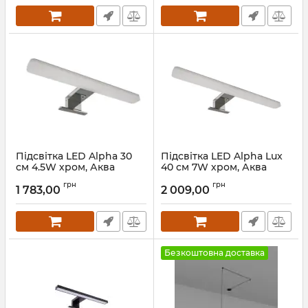
Підсвітка LED Alpha 30
Підсвітка LED Alpha Lux
см 4.5W хром, Аква
40 см 7W хром, Аква
Родос
Родос
грн
грн
1 783,00
2 009,00
Артикул:
АР000039887
Артикул:
АР000039885
Безкоштовна доставка