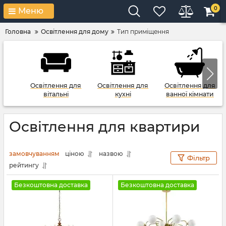
0
Меню
Головна
Освітлення для дому
Тип приміщення
Освітлення для
Освітлення для
Освітлення для
вітальні
кухні
ванної кімнати
Освітлення для квартири
замовчуванням
ціною
назвою
Фільтр
рейтингу
Безкоштовна доставка
Безкоштовна доставка