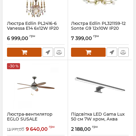
Люстра Edlin PL2416-6
Люстра Edlin PL321159-12
Vanessa E14 6x12W IP20
Sonte G9 12x10W IP20
золотий
латунний
грн
грн
6 999,00
7 399,00
Артикул:
PL2416-6
Артикул:
PL321159-12
-30 %
Люстра-вентилятор
Підсвітка LED Gama Lux
EGLO SUSALE
50 см 7W хром, Аква
Родос
Артикул:
35042
грн
грн
9 640,00
2 188,00
13 771,00
Артикул:
АР000039886