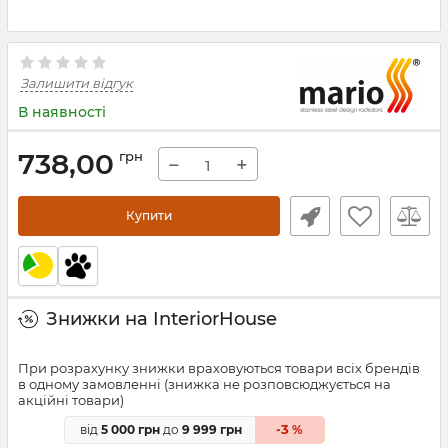
Залишити відгук
В наявності
738,00
грн
−
+
Купити
Знижки на InteriorHouse
При розрахунку знижки враховуються товари всіх брендів
в одному замовленні (знижка не розповсюджується на
акційні товари)
3
від
5 000 грн
до
9 999 грн
-
%