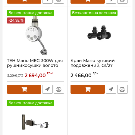
Безкоштовна доставка
Безкоштовна доставка
-24.92 %
ТЕН Mario MEG 300W для
Кран Mario кутовий
рушникосушки золото
подовжений, G1/2?
комплект чорний мат
Артикул:
5.0.1003.0.P-G
грн
грн
2 694,00
2 466,00
3 588,00
Артикул:
4.0.0101.55.P-BM
Безкоштовна доставка