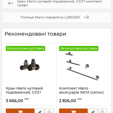
Кран Mario кутовий подовжений, G1/2? комплект
графіт
Полиця Mario поворотна L250/200
Рекомендовані товари
Безкоштовна доставка
Безкоштовна доставка
Кран Mario кутовий
Комплект Mario
подовжений, G1/2?
аксесуарів INOX (сатин)
комплект бронза
Артикул:
9.1.052513.S
грн
грн
3 666,00
2 826,00
Артикул:
4.0.0101.55.P-br