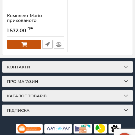
Комплект Mario
прихованого
підключення (круглу
грн
трубу) бронза
1 572,00
Артикул:
3.0.0900.0.P-br
КОНТАКТИ
ПРО МАГАЗИН
КАТАЛОГ ТОВАРІВ
ПІДПИСКА