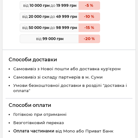
5
від
10 000 грн
до
19 999 грн
-
%
10
від
20 000 грн
до
49 999 грн
-
%
15
від
50 000 грн
до
98 999 грн
-
%
20
від
99 000 грн
-
%
Способи доставки
Самовивіз з Нової пошти або доставка кур'єром
Самовивіз зі складу партнерів в м. Суми
Умови безкоштовної доставки в розділі "доставка і
оплата"
Способи оплати
Готівкою при отриманні
Безготівковий переказ
Оплата частинами
від Mono або Приват Банк