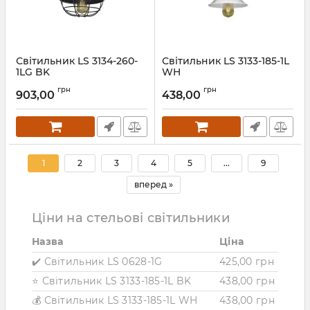
Світильник LS 3134-260-
Світильник LS 3133-185-1L
1LG BK
WH
Артикул:
25947
Артикул:
25946
грн
грн
903,00
438,00
1
2
3
4
5
...
9
вперед »
Ціни на стельові світильники
Назва
Ціна
✔️ Світильник LS 0628-1G
425,00 грн
⭐ Світильник LS 3133-185-1L BK
438,00 грн
💰 Світильник LS 3133-185-1L WH
438,00 грн