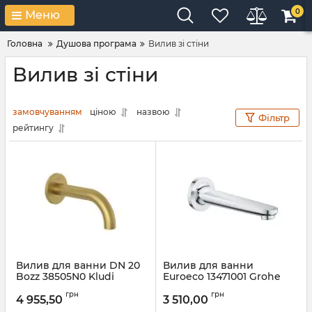
0
Меню
Головна
Душова програма
Вилив зі стіни
Вилив зі стіни
замовчуванням
ціною
назвою
Фільтр
рейтингу
Вилив для ванни DN 20
Вилив для ванни
Bozz 38505N0 Kludi
Euroeco 13471001 Grohe
Артикул:
38505N0
Артикул:
13471001
грн
грн
4 955,50
3 510,00