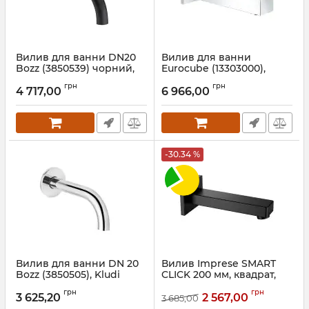
Вилив для ванни DN20
Вилив для ванни
Bozz (3850539) чорний,
Eurocube (13303000),
Kludi
Grohe
грн
грн
4 717,00
6 966,00
Артикул:
3850539
Артикул:
13303000
-30.34 %
Вилив для ванни DN 20
Вилив Imprese SMART
Bozz (3850505), Kludi
CLICK 200 мм, квадрат,
латунь, чорний
Артикул:
3850505
грн
грн
3 625,20
2 567,00
3 685,00
Артикул:
ZMK101901232