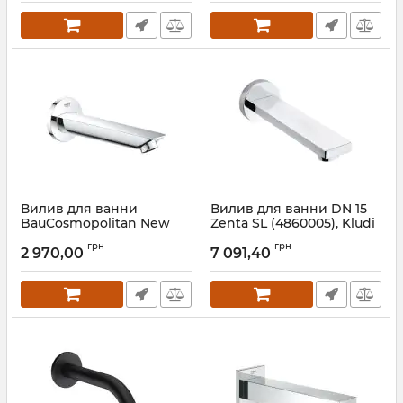
Вилив для ванни
Вилив для ванни DN 15
BauCosmopolitan New
Zenta SL (4860005), Kludi
13255001 Grohe
Артикул:
4860005
грн
грн
2 970,00
7 091,40
Артикул:
13255001