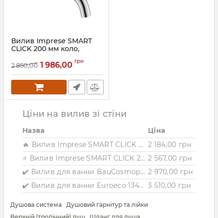
Вилив Imprese SMART
CLICK 200 мм коло,
латунь, хром
грн
1 986,00
2 850,00
Артикул:
ZMK101901226
Ціни на вилив зі стіни
Назва
Ціна
🔥 Вилив Imprese SMART CLICK 200 мм коло, латунь, чорний
2 184,00 грн
⭐ Вилив Imprese SMART CLICK 200 мм, квадрат, латунь, чорний
2 567,00 грн
✔️ Вилив для ванни BauCosmopolitan New 13255001 Grohe
2 970,00 грн
✔️ Вилив для ванни Euroeco 13471001 Grohe
3 510,00 грн
Душова система
Душовий гарнітур та лійки
Верхній (тропічний) душ
Шланг для душа