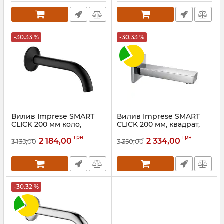
-30.33 %
-30.33 %
Вилив Imprese SMART
Вилив Imprese SMART
CLICK 200 мм коло,
CLICK 200 мм, квадрат,
латунь, чорний
латунь, хром
грн
грн
2 184,00
2 334,00
3 135,00
3 350,00
Артикул:
ZMK101901228
Артикул:
ZMK101901230
-30.32 %