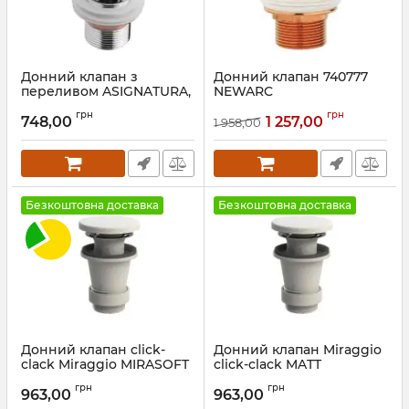
Донний клапан з
Донний клапан 740777
переливом ASIGNATURA,
NEWARC
хром
Артикул:
740777
грн
грн
748,00
1 257,00
1 958,00
Артикул:
45511900
Безкоштовна доставка
Безкоштовна доставка
Донний клапан click-
Донний клапан Miraggio
clack Miraggio MIRASOFT
click-clack MATT
Артикул:
00009FM
Артикул:
00008FM
грн
грн
963,00
963,00