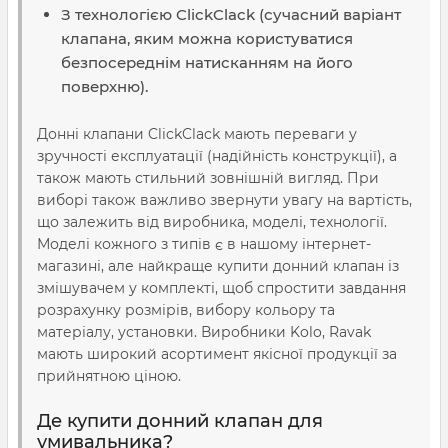
З технологією ClickClack (сучасний варіант
клапана, яким можна користуватися
безпосереднім натисканням на його
поверхню).
Донні клапани ClickClack мають переваги у
зручності експлуатації (надійність конструкції), а
також мають стильний зовнішній вигляд. При
виборі також важливо звернути увагу на вартість,
що залежить від виробника, моделі, технології.
Моделі кожного з типів є в нашому інтернет-
магазині, але найкраще купити донний клапан із
змішувачем у комплекті, щоб спростити завдання
розрахунку розмірів, вибору кольору та
матеріалу, установки. Виробники Kolo, Ravak
мають широкий асортимент якісної продукції за
прийнятною ціною.
Де купити донний клапан для
умивальника?