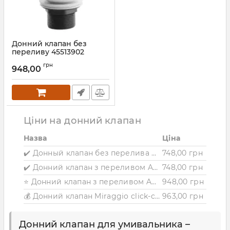
Донний клапан без
переливу 45513902
чорний ASIGNATURA
грн
948,00
Артикул:
45513902
Ціни на донний клапан
Назва
Ціна
✔️ Донный клапан без перелива 45513900 ASIGNATURA
748,00 грн
✔️ Донний клапан з переливом ASIGNATURA, хром
748,00 грн
⭐ Донний клапан з переливом ASIGNATURA, чорний
948,00 грн
💰 Донний клапан Miraggio click-clack
963,00 грн
Донний клапан для умивальника –