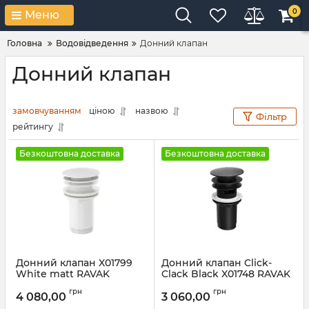
0
Меню
Головна
Водовідведення
Донний клапан
Донний клапан
замовчуванням
ціною
назвою
Фільтр
рейтингу
Безкоштовна доставка
Безкоштовна доставка
Донний клапан X01799
Донний клапан Click-
White matt RAVAK
Clack Black X01748 RAVAK
Артикул:
X01799
Артикул:
X01748
грн
грн
4 080,00
3 060,00