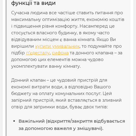
функції та види
Сучасна людина все частіше ставить питання про
максимальну оптимізацію життя, економію коштів
і підвищення рівня комфорту. Насамперед це
стосується власного будинку, в якому часто
відвідуваним місцем є ванна кімната. Якщо Ви
вирішили
купити умивальник
, то подумайте про
підбір
п'єдесталу
,
сифона
та донного клапана – за
допомогою цих елементів можна чудово
укомплектувати ванну кімнату.
Донний клапан – це чудовий пристрій для
економії витрати води, а відповідно Вашого
бюджету на оплату комунальних послуг. Цей
запірний пристрій, який вставляється в зливний
отвір для затримки води, буває двох типів:
Важільний (відкриття/закриття відбувається
за допомогою важеля у змішувачі).