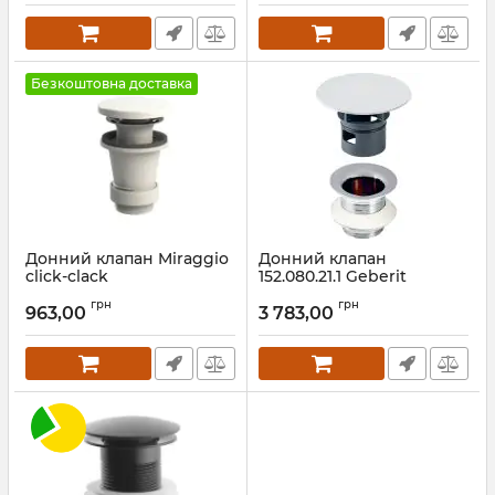
Безкоштовна доставка
Донний клапан Miraggio
Донний клапан
click-clack
152.080.21.1 Geberit
Артикул:
00007FM
Артикул:
152.080.21.1
грн
грн
963,00
3 783,00