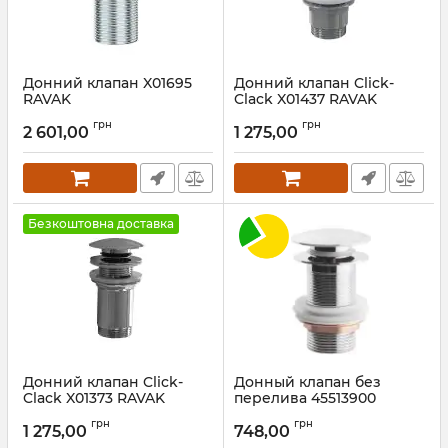
Донний клапан X01695
Донний клапан Click-
RAVAK
Clack X01437 RAVAK
Артикул:
X01695
Артикул:
X01437
грн
грн
2 601,00
1 275,00
Безкоштовна доставка
Донний клапан Click-
Донный клапан без
Clack X01373 RAVAK
перелива 45513900
ASIGNATURA
Артикул:
X01373
грн
грн
1 275,00
748,00
Артикул:
45513900