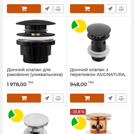
Донний клапан для
Донний клапан з
раковини (умивальника)
переливом ASIGNATURA,
REA KLIK-KLAK BLACK
чорний
грн
грн
GLOSSY чорний
1 978,00
948,00
Артикул:
45511902
Артикул:
REA-A4100
-35.8 %