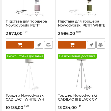
Підстава для торшера
Підстава для торшера
Nowodvorski PETIT
Nowodvorski PETIT WHITE
BLACK
Артикул:
8345
грн
грн
2 973,00
2 986,00
Артикул:
8346
Безкоштовна доставка
Безкоштовна доставка
Торшер Nowodvorski
Торшер Nowodvorski
CADILAC I WHITE WH
CADILAC III BLACK GY
Артикул:
8191
Артикул:
8190
грн
грн
10 135,00
13 034,00