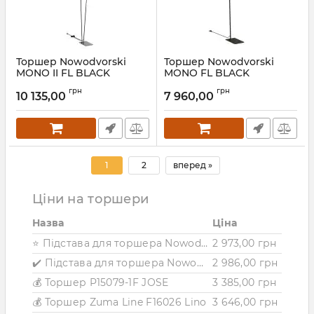
Торшер Nowodvorski
Торшер Nowodvorski
MONO II FL BLACK
MONO FL BLACK
Артикул:
7708
Артикул:
7707
грн
грн
10 135,00
7 960,00
1
2
вперед »
Ціни на торшери
Назва
Ціна
⭐ Підстава для торшера Nowodvorski PETIT BLACK
2 973,00 грн
✔️ Підстава для торшера Nowodvorski PETIT WHITE
2 986,00 грн
💰 Торшер P15079-1F JOSE
3 385,00 грн
💰 Торшер Zuma Line F16026 Lino
3 646,00 грн