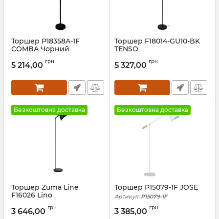
Торшер P18358A-1F
Торшер F18014-GU10-BK
COMBA Чорний
TENSO
Артикул:
P18358A-1F
Артикул:
F18014-GU10-BK
грн
грн
5 214,00
5 327,00
Безкоштовна доставка
Безкоштовна доставка
Торшер Zuma Line
Торшер P15079-1F JOSE
F16026 Lino
Артикул:
P15079-1F
Артикул:
F16026
грн
грн
3 646,00
3 385,00