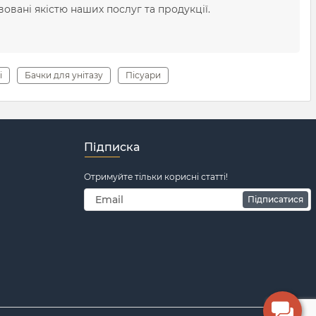
овані якістю наших послуг та продукції.
і
Бачки для унітазу
Пісуари
Підписка
Отримуйте тільки корисні статті!
Підписатися