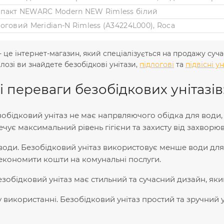
омпакт NEWARC Modern NEW Rimless білий
логовий Meridian-N Rimless (A34224L000), Roca
 - це інтернет-магазин, який спеціалізується на продажу суч
лозі ви знайдете безобідкові унітази,
підлогові
та
підвісні у
 переваги безобідкових унітазів
Безобідковий унітаз не має напрвляючого обідка для вод
чує максимальний рівень гігієни та захисту від захворюв
води. Безобідковий унітаз використовує менше води дл
економити кошти на комунальні послуги.
зобідковий унітаз має стильний та сучасний дизайн, яки
у використанні. Безобідковий унітаз простий та зручний 