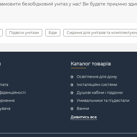
замовити безобідковий унітаз у нас! Ви будете приємно здив
Підвісні унітази
Біде
Сидіння для унітазів та комплектуюч
н
Каталог товарів
Освітлення для дому
плата
Інсталяційні системи
фіденційності
Душові кабіни і піддони
ернення
Умивальники та п'єдестали
увача
Ванни
Дивитись все