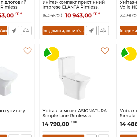
 підлоговий
Унітаз-компакт пристінний
Унітаз
Rimless,
Imprese ELANTA Rimless,
Volle 
ow-closing
сидіння Duroplast Slim slow-
матовий
грн
грн
143,00
10 943,00
15 045,00
22 310,0
closing
closing
Артикул:
i11555
Артикул:
з'явиться
Повідомити, коли з'явиться
Повідомит
ого унитазу
Унітаз-компакт ASIGNATURA
Унітаз
Simple Line Rimless з
Simple 
сидінням, функцією біде та
сидіння
грн
14 790,00
14 48
змішувачем
змішув
Артикул:
37872505
Артикул: