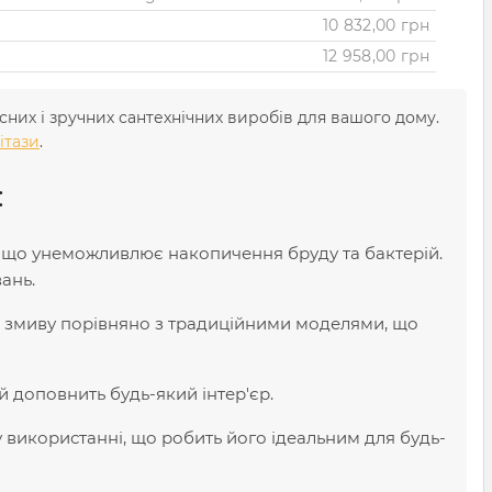
10 832,00 грн
12 958,00 грн
асних і зручних сантехнічних виробів для вашого дому.
нітази
.
:
и, що унеможливлює накопичення бруду та бактерій.
ань.
я змиву порівняно з традиційними моделями, що
й доповнить будь-який інтер'єр.
у використанні, що робить його ідеальним для будь-