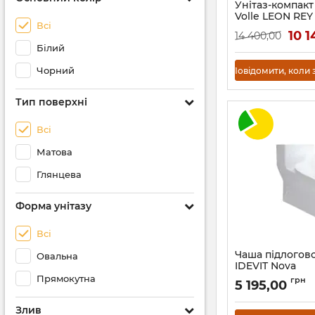
Унітаз-компакт
Volle LEON REY 
Всі
сидіння Slim sl
10 
14 400,00
Артикул:
13-11-858
Білий
Чорний
Повідомити, коли 
Тип поверхні
Всі
Матова
Глянцева
Форма унітазу
Всі
Чаша підлогов
Овальна
IDEVIT Nova
Прямокутна
Артикул:
3504-0316
грн
5 195,00
Злив