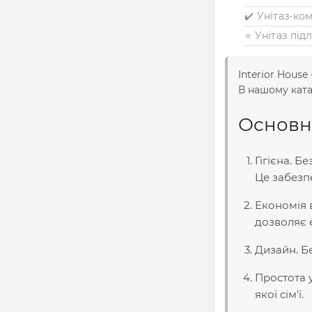
✔️ Унітаз-к
⭐ Унітаз під
Interior House
В нашому ката
Основні
Гігієна. 
Це забезпе
Економія 
дозволяє 
Дизайн. Бе
Простота 
якої сім'ї.