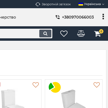
Зворотній зв'язок
Українська
нерство
+380970066003
0