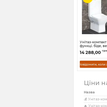
Унітаз-компакт
функці. біде, в
сид.
гр
14 288,00
Артикул:
SETK3504-0
Повідомити, коли 
Ціни н
Назва
💰 Унітаз-ко
🔥 Унітаз-ко