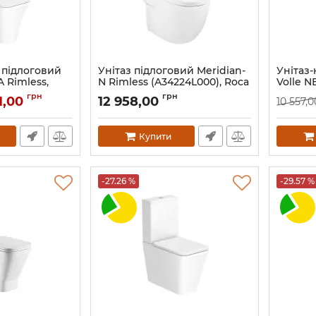
 підлоговий
Унітаз підлоговий Meridian-
Унітаз
 Rimless,
N Rimless (A34224L000), Roca
Volle N
ast Slim slow-
Slim sl
Артикул:
A34224L000
грн
грн
1,00
12 958,00
10 557,0
Артикул:
Купити
-27.26 %
-29.57 %