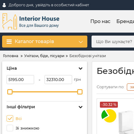
Доброго дня,
увійдіть в особистий кабінет
Про нас
Бренд
Каталог товарів
Головна
Унітази, біде, пісуари
Безобідкові унітази
Ціна
Безобідк
-
грн
Сортувати по:
з
-30.32 %
Інші фільтри
Всі
Зі знижкою