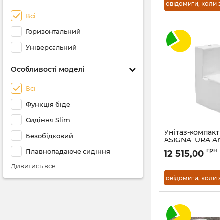
Повідомити, коли 
Всі
Горизонтальний
Універсальний
Особливості моделі
Всі
Функція біде
Сидіння Slim
Унітаз-компакт
Безобідковий
ASIGNATURA An
Артикул:
87802505
грн
Плавнопадаюче сидіння
12 515,00
Дивитись все
Повідомити, коли 