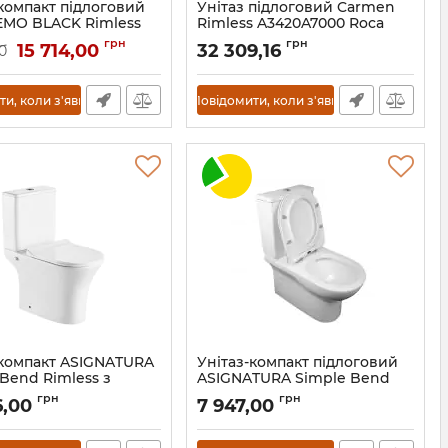
-компакт підлоговий
Унітаз підлоговий Carmen
NEMO BLACK Rimless
Rimless A3420A7000 Roca
, сидіння Slim slow-
Артикул:
A3420A7000
грн
грн
15 714,00
32 309,16
0
13-17-377 Black
и, коли з'явиться
Повідомити, коли з'явиться
-компакт ASIGNATURA
Унітаз-компакт підлоговий
Bend Rimless з
ASIGNATURA Simple Bend
м, функцією біде та
Rimless із сидінням
грн
грн
6,00
7 947,00
ачем
Артикул:
37822505
37852505