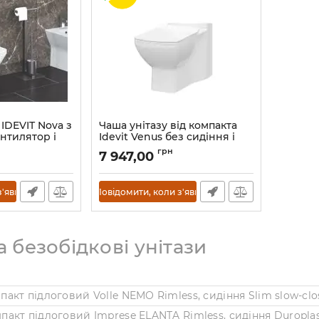
 IDEVIT Nova з
Чаша унітазу від компакта
ентилятор і
Idevit Venus без сидіння і
бачка
н
грн
7 947,00
317-001-1-6200
Артикул:
0604-0305
з'явиться
Повідомити, коли з'явиться
а безобідкові унітази
мпакт підлоговий Volle NEMO Rimless, сидіння Slim slow-clo
мпакт підлоговий Imprese ELANTA Rimless, сидіння Duroplas