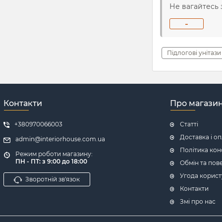
Не вагайтесь 
-
Підлогові унітази
Контакти
Про магази
+380970066003
Статті
Доставка і о
admin@interiorhouse.com.ua
Політика кон
Режим роботи магазину:
ПН - ПТ: з 9:00 до 18:00
Обмін та пов
Угода корист
Зворотній зв'язок
Контакти
Змі про нас