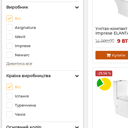
Виробник
Всі
Asignatura
Унітаз-компакт
Imprese ELANTA
Idevit
сидіння Duropl
9 81
14 080,00
closing
Imprese
Артикул:
i11545
Newarc
Купити
Дивитись все
-29.56 %
Країна виробництва
Всі
Іспанія
Туреччина
Чехія
Основний колір