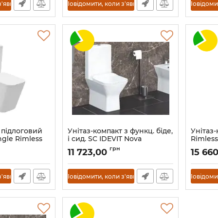
з'явиться
Повідомити, коли з'явиться
Повідомит
 підлоговий
Унітаз-компакт з функц. біде,
Унітаз
gle Rimless
і сид. SC IDEVIT Nova
Rimles
чорни
Артикул:
SETK3504-0315-001-1-6100
грн
11 723,00
15 66
Артикул:
з'явиться
Повідомити, коли з'явиться
Повідомит