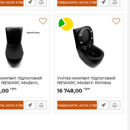
и, коли з'явиться
Повідомити, коли з'явиться
-компакт підлоговий
Унітаз-компакт підлоговий
s NEWARC Modern,
NEWARC Modern Rimless
й
чорний матовий
грн
грн
0,00
16 748,00
3822B NEW
Артикул:
3822B-M
и, коли з'явиться
Повідомити, коли з'явиться