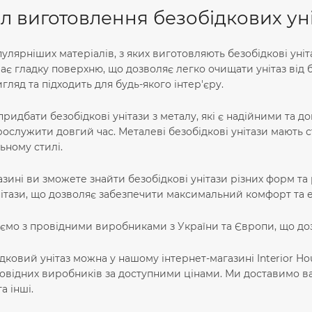
л виготовлення безобідкових уні
улярніших матеріалів, з яких виготовляють безобідкові уніта
ає гладку поверхню, що дозволяє легко очищати унітаз від б
гляд та підходить для будь-якого інтер'єру.
ридбати безобідкові унітази з металу, які є надійними та до
рослужити довгий час. Металеві безобідкові унітази мають с
ьному стилі.
зині ви зможете знайти безобідкові унітази різних форм та 
нітази, що дозволяє забезпечити максимальний комфорт та е
ємо з провідними виробниками з України та Європи, що до
дковий унітаз можна у нашому інтернет-магазині Interior 
провідних виробників за доступними цінами. Ми доставимо ваш
а інші.