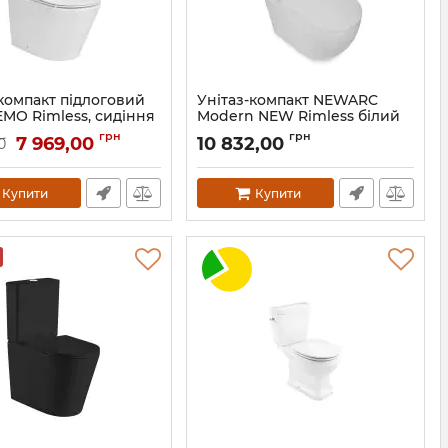
-компакт підлоговий
Унітаз-компакт NEWARC
EMO Rimless, сидіння
Modern NEW Rimless білий
ow-closing
Артикул:
3822W
грн
грн
7 969,00
10 832,00
0
13-17-377
Купити
Купити