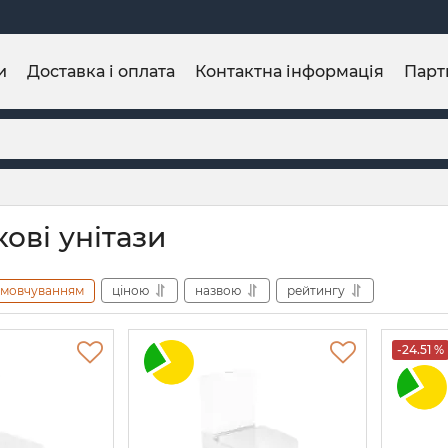
и
Доставка і оплата
Контактна інформація
Парт
ові унітази
амовчуванням
ціною
назвою
рейтингу
-24.51 %