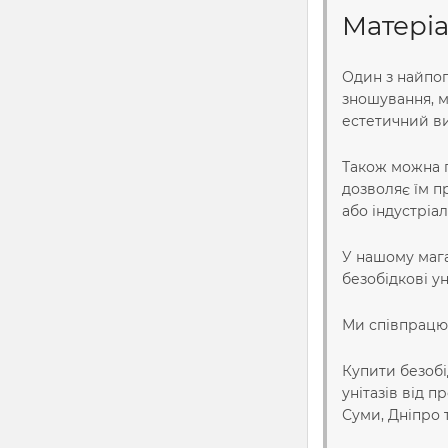
Матеріа
Один з найпоп
зношування, м
естетичний ви
Також можна п
дозволяє їм п
або індустріал
У нашому мага
безобідкові у
Ми співпрацю
Купити безобі
унітазів від 
Суми, Дніпро т