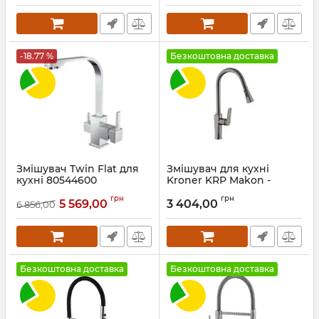
Артикул:
f03408501WD
-18.77 %
Безкоштовна доставка
Змішувач Twin Flat для
Змішувач для кухні
кухні 80544600
Kroner KRP Makon -
ASIGNATURA
GRP030-T
грн
грн
5 569,00
3 404,00
6 856,00
Артикул:
80544600
Артикул:
CV033865
Безкоштовна доставка
Безкоштовна доставка