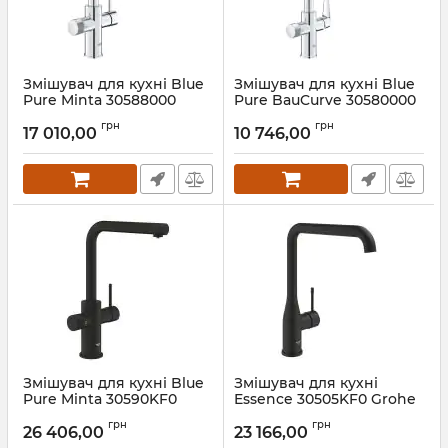
Змішувач для кухні Blue
Змішувач для кухні Blue
Pure Minta 30588000
Pure BauCurve 30580000
Grohe
Grohe
грн
грн
17 010,00
10 746,00
Артикул:
30588000
Артикул:
30580000
Змішувач для кухні Blue
Змішувач для кухні
Pure Minta 30590KF0
Essence 30505KF0 Grohe
Grohe
Артикул:
30505KF0
грн
грн
26 406,00
23 166,00
Артикул:
30590KF0