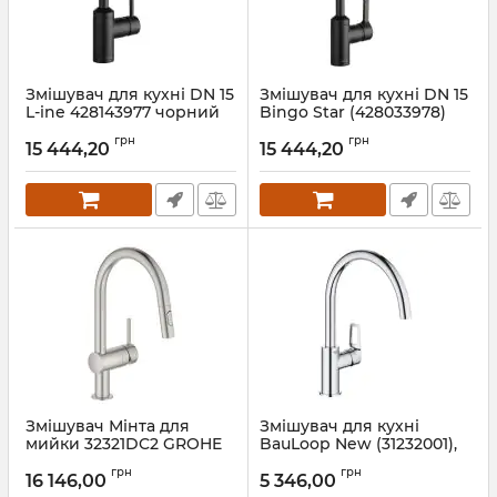
Змішувач для кухні DN 15
Змішувач для кухні DN 15
L-ine 428143977 чорний
Bingo Star (428033978)
Kludi
чорний Kludi
грн
грн
15 444,20
15 444,20
Артикул:
428143977
Артикул:
428033978
Змішувач Мінта для
Змішувач для кухні
мийки 32321DC2 GROHE
BauLoop New (31232001),
НІМЕЧЧИНА
Grohe
грн
грн
16 146,00
5 346,00
Артикул:
32321DC2
Артикул:
31232001