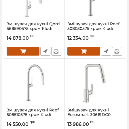
Змішувач для кухні Qord
Змішувач для кухні Reef
568590575 хром Kludi
508030575 хром Kludi
Артикул:
568590575
Артикул:
508030575
грн
грн
14 878,00
12 334,00
Змішувач для кухні Reef
Змішувач для кухні
508510575 хром Kludi
Eurosmart 30619DC0
Grohe
Артикул:
508510575
грн
грн
14 550,00
13 986,00
Артикул:
30619DC0