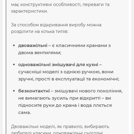
має конструктивні особливості, переваги та
характеристики.
За способом відкривання виробу можна
розділити на кілька типів:
двоважільні
– є класичними кранами з
двома вентилями;
одноважільні змішувачі для кухні
–
сучасніші моделі з однією ручкою, вони
зручні, прості в експлуатації та економічні;
безконтактні
– змішувачі нового покоління,
не вимагають зусиль при відкритті – ви
підносите руки до крана і вода ллється
сама.
Двоважільні моделі, як правило, вибирають
любителі класики, одноважільні сьогодні