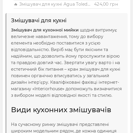
🔥 Змішувач для кухні Agua Toledo - C033
424,00 грн
Змішувачі для кухні
Змішувач для кухонної мийки
щодня витримує
величезне навантаження, тому до вибору
елемента необхідно поставитися з усією
відповідальністю. Виріб має бути якісним та
надійним, що дозволить йому прослужити вірою
та правдою довгий час. Звертати увагу варто і на
естетичний бік питання – кран змішувач для кухні
повинен органічно вписуватись у загальний
дизайн інтер'єру. Кваліфіковані фахівці інтернет-
магазину «Interiorhouse» допоможуть визначитися
з вибором моделі відповідної якості та стилю.
Види кухонних змішувачів
На сучасному ринку змішувачі представлені
широким модельним рядом, де кожна одиниця