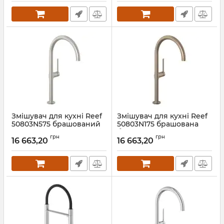
Змішувач для кухні Reef
Змішувач для кухні Reef
50803N575 брашований
50803N175 брашована
нікель Kludi
бронза Kludi
грн
грн
16 663,20
16 663,20
Артикул:
50803N575
Артикул:
50803N175