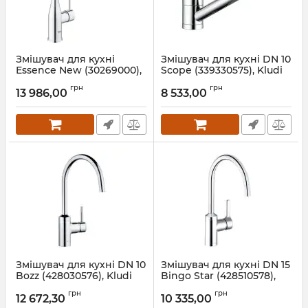
Змішувач для кухні
Змішувач для кухні DN 10
Essence New (30269000),
Scope (339330575), Kludi
Grohe
Артикул:
339330575
грн
грн
13 986,00
8 533,00
Артикул:
30269000
Змішувач для кухні DN 10
Змішувач для кухні DN 15
Bozz (428030576), Kludi
Bingo Star (428510578),
Kludi
Артикул:
428030576
грн
грн
12 672,30
10 335,00
Артикул:
428510578