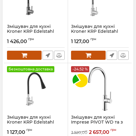
Змішувач для кухні
Змішувач для кухні
Kroner KRP Edelstahl
Kroner KRP Edelstahl
Klassisch - PVD031BLK
Klassisch - ESG031GRA
грн
грн
1 426,00
1 127,00
Артикул:
CV035373
Артикул:
CV035372
Безкоштовна доставка
-24.52 %
Змішувач для кухні
Змішувач для кухні
Kroner KRP Edelstahl
Imprese PIVOT WD та з
Klassisch - ESG031BLK
підключенням питної
грн
грн
води, хром, 35 мм
1 127,00
2 657,00
3 520,00
Артикул:
CV035371