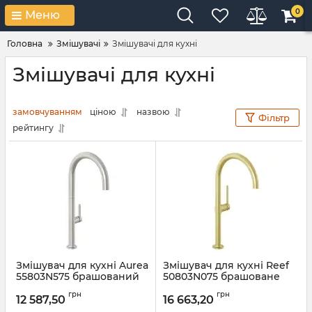
0
Меню
Головна
Змішувачі
Змішувачі для кухні
Змішувачі для кухні
замовчуванням
ціною
назвою
Фільтр
рейтингу
Змішувач для кухні Aurea
Змішувач для кухні Reef
55803N575 брашований
50803N075 брашоване
нікель Kludi
золото Kludi
грн
грн
12 587,50
16 663,20
Артикул:
55803N575
Артикул:
50803N075