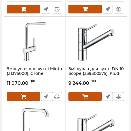
Змішувач для кухні Minta
Змішувач для кухні DN 10
(31375000), Grohe
Scope (339300575), Kludi
Артикул:
31375000
Артикул:
339300575
грн
грн
11 070,00
9 244,00