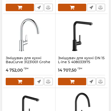
Змішувач для кухні
Змішувач для кухні DN 15
BauCurve 31231001 Grohe
L-ine S 408033975
чорний Kludi
Артикул:
31231001
грн
грн
4 752,00
14 707,50
Артикул:
408033975