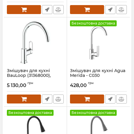
Безкоштовна доставка
Змішувач для кухні
Змішувач для кухні Agua
BauLoop (31368000),
Merida - C030
Grohe
Артикул:
CV035429
грн
грн
5 130,00
428,00
Артикул:
31368000
Безкоштовна доставка
Безкоштовна доставка