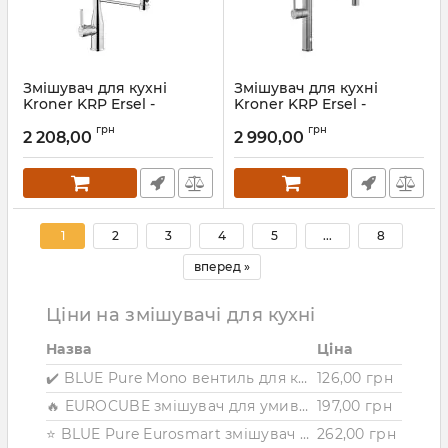
Змішувач для кухні
Змішувач для кухні
Kroner KRP Ersel -
Kroner KRP Ersel -
C03111BLK
GRP03999
грн
грн
2 208,00
2 990,00
Артикул:
CV033804
Артикул:
CV033803
1
2
3
4
5
...
8
вперед »
Ціни на змішувачі для кухні
Назва
Ціна
✔️ BLUE Pure Mono вентиль для кухні, для подачі фільтрованої води
126,00 грн
🔥 EUROCUBE змішувач для умивальника високий
197,00 грн
⭐ BLUE Pure Eurosmart змішувач одноважільний для миття з функцією очищення водопровідної води
262,00 грн