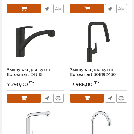
Змішувач для кухні
Змішувач для кухні
Eurosmart DN 15
Eurosmart 306192430
332812433 Black Grohe
Black matt Grohe
грн
грн
7 290,00
13 986,00
Артикул:
332812433
Артикул:
306192430