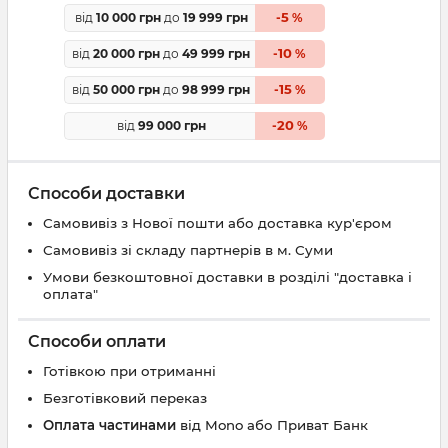
5
від
10 000 грн
до
19 999 грн
-
%
10
від
20 000 грн
до
49 999 грн
-
%
15
від
50 000 грн
до
98 999 грн
-
%
20
від
99 000 грн
-
%
Способи доставки
Самовивіз з Нової пошти або доставка кур'єром
Самовивіз зі складу партнерів в м. Суми
Умови безкоштовної доставки в розділі "доставка і
оплата"
Способи оплати
Готівкою при отриманні
Безготівковий переказ
Оплата частинами
від Mono або Приват Банк