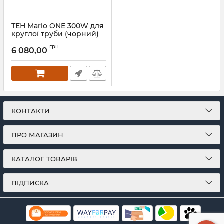
ТЕН Mario ONE 300W для
круглої труби (чорний)
чорний мат
грн
6 080,00
Артикул:
6.027.047416.BM-BM
КОНТАКТИ
ПРО МАГАЗИН
КАТАЛОГ ТОВАРІВ
ПІДПИСКА