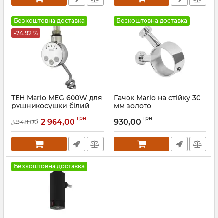
Безкоштовна доставка
Безкоштовна доставка
-24.92 %
ТЕН Mario MEG 600W для
Гачок Mario на стійку 30
рушникосушки білий
мм золото
глянець
Артикул:
3.0.0500.0.P-G
грн
грн
2 964,00
930,00
3 948,00
Артикул:
5.0.1006.0.P-WG
Безкоштовна доставка