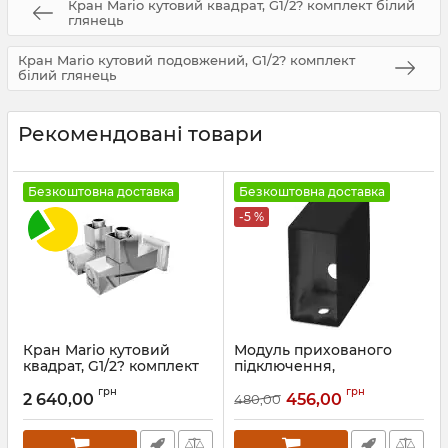
Кран Mario кутовий квадрат, G1/2? комплект білий
глянець
Кран Mario кутовий подовжений, G1/2? комплект
білий глянець
Рекомендовані товари
Безкоштовна доставка
Безкоштовна доставка
-5 %
Кран Mario кутовий
Модуль прихованого
квадрат, G1/2? комплект
підключення,
профільний, чорний
Артикул:
4.0.0201.56.P
грн
грн
2 640,00
456,00
480,00
Артикул:
71401067