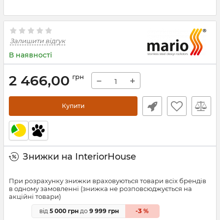
Залишити відгук
В наявності
2 466,00
грн
−
+
Купити
Знижки на InteriorHouse
При розрахунку знижки враховуються товари всіх брендів
в одному замовленні (знижка не розповсюджується на
акційні товари)
3
від
5 000 грн
до
9 999 грн
-
%