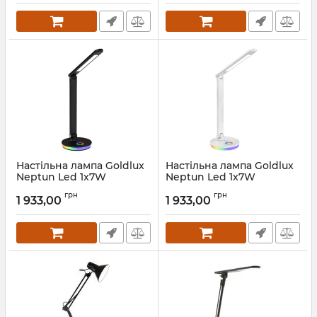
Настільна лампа Goldlux
Настільна лампа Goldlux
Neptun Led 1x7W
Neptun Led 1x7W
4000K+RGB 450Lm IP20
4000K+RGB 450Lm IP20
грн
грн
BK
WH
1 933,00
1 933,00
Артикул:
325044
Артикул:
325037