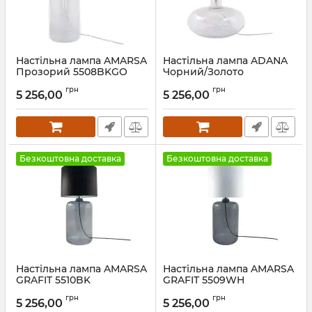
Настільна лампа AMARSA
Настільна лампа ADANA
Прозорий 5508BKGO
Чорний/Золото
5520BKGO
Артикул:
5508BKGO
грн
грн
5 256,00
5 256,00
Артикул:
5520BKGO
Безкоштовна доставка
Безкоштовна доставка
Настільна лампа AMARSA
Настільна лампа AMARSA
GRAFIT 5510BK
GRAFIT 5509WH
Артикул:
5510BK
Артикул:
5509WH
грн
грн
5 256,00
5 256,00