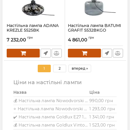
Настільна лампа ADANA
Настільна лампа BATUMI
KREZLE 5525BK
GRAFIT 5532BKGO
Артикул:
5525BK
Артикул:
5532BKGO
грн
грн
7 232,00
4 861,00
1
2
вперед »
Ціни на настільні лампи
Назва
Ціна
💰 Настільна лампа Nowodvorski ROCKET WHITE
990,00 грн
⭐ Настільна лампа Nowodvorski ROCKET GRAY
1 293,00 грн
✔️ Настільна лампа Goldlux E27 10W IP20 чорний
1 341,00 грн
💰 Настільна лампа Goldlux Vinto Led 1x8W IP20 BK
1 523,00 грн