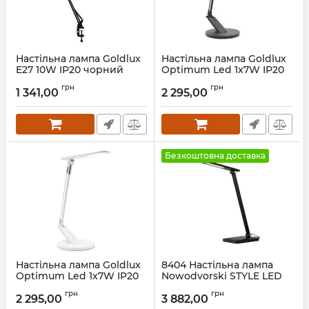
Настільна лампа Goldlux
Настільна лампа Goldlux
E27 10W IP20 чорний
Optimum Led 1x7W IP20
BK
Артикул:
325150
грн
грн
1 341,00
2 295,00
Артикул:
324993
Безкоштовна доставка
Настільна лампа Goldlux
8404 Настільна лампа
Optimum Led 1x7W IP20
Nowodvorski STYLE LED
WH
CN
грн
грн
2 295,00
3 882,00
Артикул:
324979
Артикул:
8404