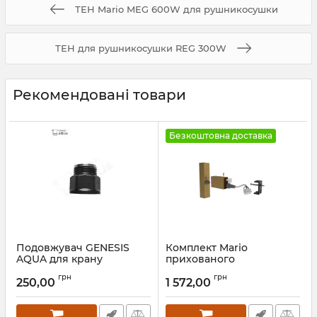
ТЕН Mario MEG 600W для рушникосушки
ТЕН для рушникосушки REG 300W
Рекомендовані товари
Безкоштовна доставка
Подовжувач GENESIS
Комплект Mario
AQUA для крану
прихованого
рушникосушки
підключення (квадратну
грн
грн
трубу) золото сатин
250,00
1 572,00
Артикул:
A7001
Артикул:
3.0.1000.0.P-GS