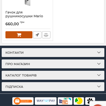
Гачок для
рушникосушки Mario
INOX
грн
660,00
Артикул:
4.026.043649.P
КОНТАКТИ
ПРО МАГАЗИН
КАТАЛОГ ТОВАРІВ
ПІДПИСКА