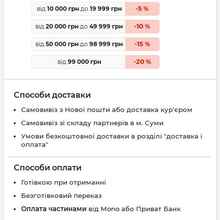
5
від
10 000 грн
до
19 999 грн
-
%
10
від
20 000 грн
до
49 999 грн
-
%
15
від
50 000 грн
до
98 999 грн
-
%
20
від
99 000 грн
-
%
Способи доставки
Самовивіз з Нової пошти або доставка кур'єром
Самовивіз зі складу партнерів в м. Суми
Умови безкоштовної доставки в розділі "доставка і
оплата"
Способи оплати
Готівкою при отриманні
Безготівковий переказ
Оплата частинами
від Mono або Приват Банк