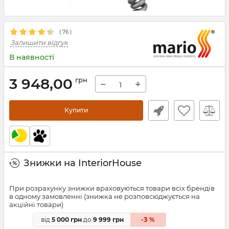
(
76
)
Залишити відгук
В наявності
3 948,00
грн
−
+
Купити
Знижки на InteriorHouse
При розрахунку знижки враховуються товари всіх брендів
в одному замовленні (знижка не розповсюджується на
акційні товари)
3
від
5 000 грн
до
9 999 грн
-
%