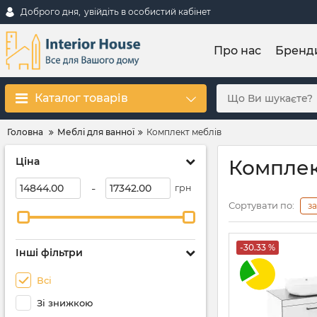
Доброго дня,
увійдіть в особистий кабінет
Про нас
Бренд
Каталог товарів
Головна
Меблі для ванної
Комплект меблів
Ціна
Комплек
-
грн
Сортувати по:
з
-30.33 %
Інші фільтри
Всі
Зі знижкою