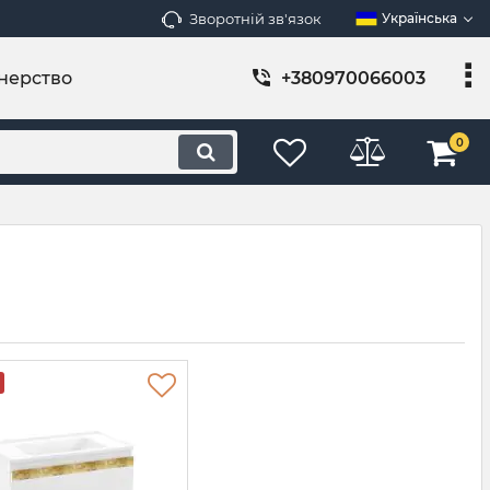
Зворотній зв'язок
Українська
нерство
+380970066003
0