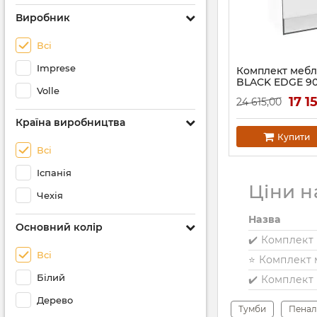
Виробник
Всі
Imprese
Комплект мебл
BLACK EDGE 90с
Volle
тумба підвісна
17 1
24 615,00
1 ящик + умив
накладний
Країна виробництва
Артикул:
f32119W
Купити
Всі
Іспанія
Ціни н
Чехія
Назва
Основний колір
✔️ Комплект 
Всі
Білий
Дерево
Тумби
Пенал