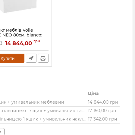
т меблів Volle
 NEO 80см, blanco:
ідвісна, 1 ящик +
грн
14 844,00
0
ьник меблевий
1943.328007
Купити
Ціна
 ящик + умивальник меблевий
14 844,00 грн
⭐ Комплект меблів Imprese BLACK EDGE 90см, білий: тумба підвісна зі стільницею 1 ящик + умивальник накладний
17 150,00 грн
✔️ Комплект меблів Imprese BLACK EDGE 90см, дуб: тумба підвісна зі стільницею 1 ящик + умивальник накладний
17 342,00 грн
к