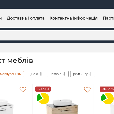
и
Доставка і оплата
Контактна інформація
Парт
т меблів
амовчуванням
ціною
назвою
рейтингу
-30.33 %
-30.33 %