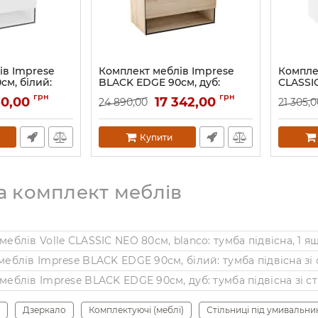
ів Imprese
Комплект меблів Imprese
Комплек
м, білий:
BLACK EDGE 90см, дуб:
CLASSIC
 зі стільницею
тумба підвісна зі стільницею
тумба п
грн
грн
50,00
17 342,00
24 890,00
21 305,0
альник
1 ящик + умивальник
умивал
накладний
Артикул:
Артикул:
f32119OK
Купити
а комплект меблів
меблів Volle CLASSIC NEO 80см, blanco: тумба підвісна, 1
Дзеркало
Комплектуючі (меблі)
Стільниці під умивальни