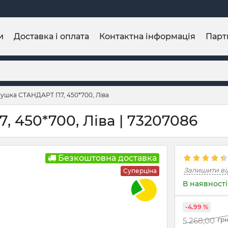
и
Доставка і оплата
Контактна інформація
Парт
ушка СТАНДАРТ П7, 450*700, Ліва
450*700, Ліва | 73207086
Безкоштовна доставка
Залишити ві
Суперціна
В наявності
-4.99 %
5 268,00
гр