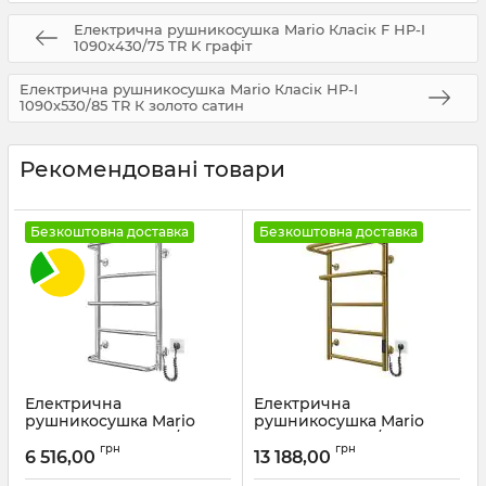
Електрична рушникосушка Mario Класік F НР-I
1090х430/75 TR K графіт
Електрична рушникосушка Mario Класік НР-І
1090х530/85 TR К золото сатин
Рекомендовані товари
Безкоштовна доставка
Безкоштовна доставка
Електрична
Електрична
рушникосушка Mario
рушникосушка Mario
Люкс НР-І 650х430/150 TR
Hotel-І 650х430/240 TR К
грн
грн
К
золото сатин
6 516,00
13 188,00
Артикул:
2.3.0313.10.P
Артикул:
2.3.6200.11.P-GS