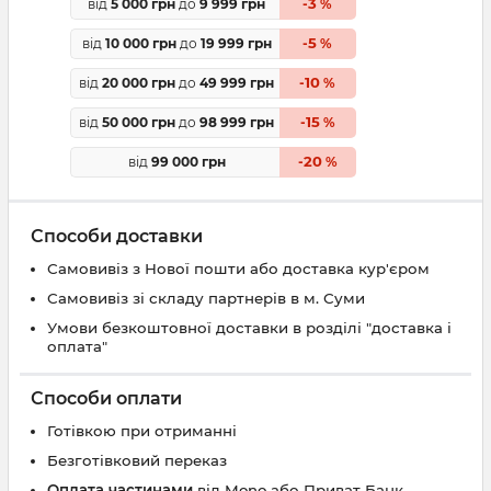
3
від
5 000 грн
до
9 999 грн
-
%
5
від
10 000 грн
до
19 999 грн
-
%
10
від
20 000 грн
до
49 999 грн
-
%
15
від
50 000 грн
до
98 999 грн
-
%
20
від
99 000 грн
-
%
Способи доставки
Самовивіз з Нової пошти або доставка кур'єром
Самовивіз зі складу партнерів в м. Суми
Умови безкоштовної доставки в розділі "доставка і
оплата"
Способи оплати
Готівкою при отриманні
Безготівковий переказ
Оплата частинами
від Mono або Приват Банк