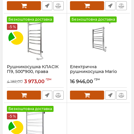
Безкоштовна доставка
Безкоштовна доставка
-5 %
Рушникосушка КЛАСІК
Електрична
П9, 500*900, права
рушникосушка Mario
Преміум Класік-I
Артикул:
73207006
грн
грн
800х500/80 TR К сатин
3 973,00
16 946,00
4 182,00
Артикул:
2.2.1608.03.P-ST
Безкоштовна доставка
-5 %