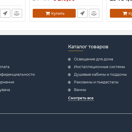
белый гл
Артикул:
6.1.0805.06.BM
Артикул:
2.3
Купить
К
Каталог товаров
Освещение для дома
плата
Инсталляционные системы
нфиденциальности
Душевые кабины и поддоны
ернення
Раковины и пьедесталы
увача
Ванны
Смотреть все