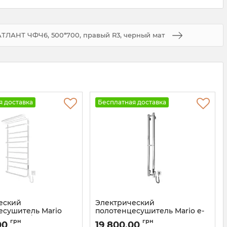
ТЛАНТ ЧФЧ6, 500*700, правый R3, черный мат
я доставка
Бесплатная доставка
еский
Электрический
есушитель Mario
полотенцесушитель Mario e-
1100х500/290 TR К
INOX Стелла 1170х140 TR 2.0 K
грн
грн
00
19 800,00