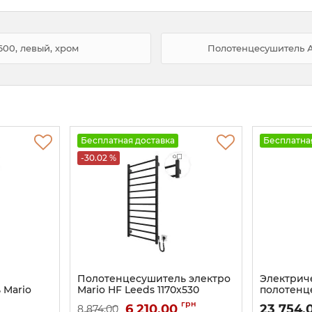
00, левый, хром
Полотенцесушитель А
Бесплатная доставка
Бесплатна
-30.02 %
Полотенцесушитель электро
Электрич
 Mario
Mario HF Leeds 1170x530
полотенц
 TR левый
черный мат
Люксор-I 
грн
6 210,00
23 754,
8 874,00