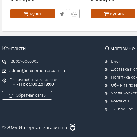
К
белый мат
Артикул:
2.3.2813.10.P
Артикул:
2.3.8501.10.P-WM
Купить
Купить
Контакты
О магазине
+380970066003
Блог
Доставка и о
admin@interiorhouse.com.ua
Политика ко
Режим работы магазина:
ПН - ПТ: с 9:00 до 18:00
Обмін та пов
Угода корист
Обратная связь
Контакты
Змі про нас
© 2026
Интернет-магазин на