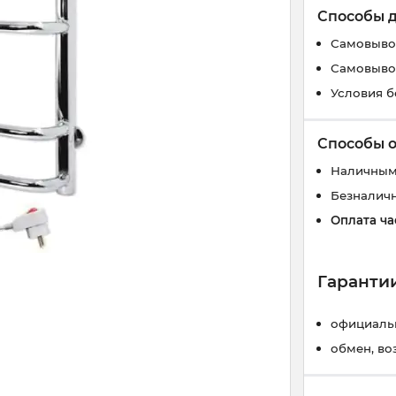
Способы 
Самовывоз
Самовывоз
Условия б
Способы 
Наличным
Безналич
Оплата ча
Гарантии
официальн
обмен, во