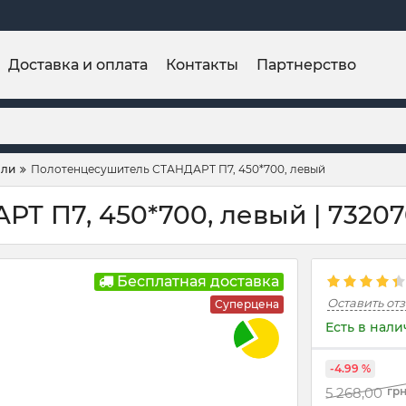
Доставка и оплата
Контакты
Партнерство
ели
Полотенцесушитель СТАНДАРТ П7, 450*700, левый
Т П7, 450*700, левый | 7320
Бесплатная доставка
Оставить от
Суперцена
Есть в нал
-4.99 %
5 268,00
гр