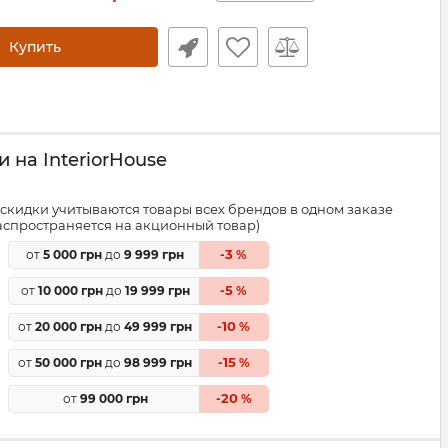
Купить
 на InteriorHouse
скидки учитываются товары всех брендов в одном заказе
распространяется на акционный товар)
3
от
5 000 грн
до
9 999 грн
-
%
5
от
10 000 грн
до
19 999 грн
-
%
10
от
20 000 грн
до
49 999 грн
-
%
15
от
50 000 грн
до
98 999 грн
-
%
20
от
99 000 грн
-
%