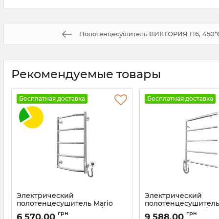
Полотенцесушитель ВИКТОРИЯ П6, 450*6
Рекомендуемые товары
Бесплатная доставка
Бесплатная доставка
Электрический
Электрический
полотенцесушитель Mario
полотенцесушитель
Трапеция НР-I 650х430/110 TR
Romeo-I 770х530/80
грн
грн
6 570,00
9 588,00