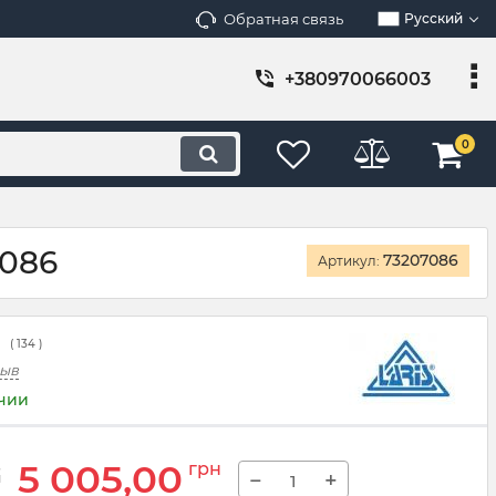
Обратная связь
Русский
+380970066003
0
7086
73207086
Артикул:
(
134
)
зыв
ичии
5 005,00
грн
−
+
н