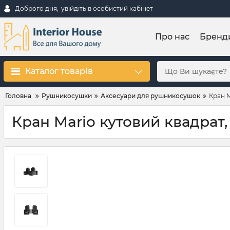
Доброго дня,
увійдіть в особистий кабінет
Про нас
Бренд
Каталог товарів
Головна
Рушникосушки
Аксесуари для рушникосушок
Кран M
Кран Mario кутовий квадрат,