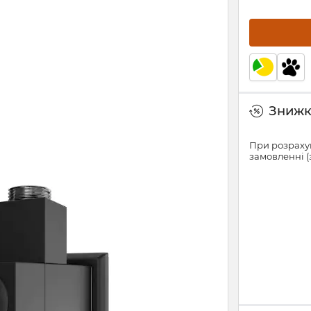
Знижки
При розрахун
замовленні (