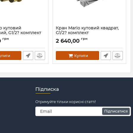
o кутовий
Кран Mario кутовий квадрат,
й, G1/2? комплект
G1/2? комплект
Артикул:
4.0.0201.56.P
грн
грн
0
2 640,00
.0101.55.P-G
упити
Купити
Підписка
Отримуйте тільки корисні статті!
Підписатися