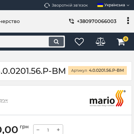
Зворотній зв'язок
Українська
нерство
+380970066003
0
.0.0201.56.P-BM
4.0.0201.56.P-BM
Артикул:
дгук
0,00
грн
−
+