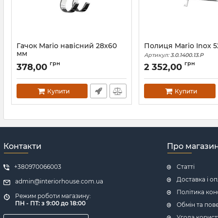
Гачок Mario навісний 28x60
Полиця Mario Inox 
мм
Артикул:
3.0.1400.13.P
Артикул:
3.0.0100.0.P
грн
грн
378,00
2 352,00
Купити
Купити
Контакти
Про магази
+380970066003
Статті
Доставка і о
admin@interiorhouse.com.ua
Політика кон
Режим роботи магазину:
ПН - ПТ: з 9:00 до 18:00
Обмін та пов
Угода корист