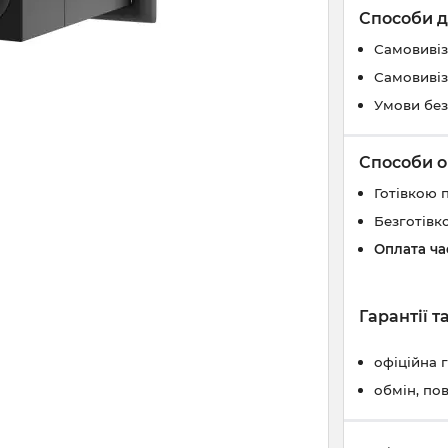
Способи д
Самовивіз
Самовивіз
Умови без
Способи о
Готівкою 
Безготівк
Оплата ч
Гарантії 
офіційна 
обмін, по