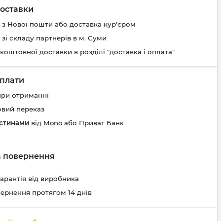
оставки
 з Нової пошти або доставка кур'єром
 зі складу партнерів в м. Суми
коштовної доставки в розділі "доставка і оплата"
плати
при отриманні
овий переказ
астинами
від Mono або Приват Банк
та повернення
гарантія від виробника
вернення протягом 14 днів