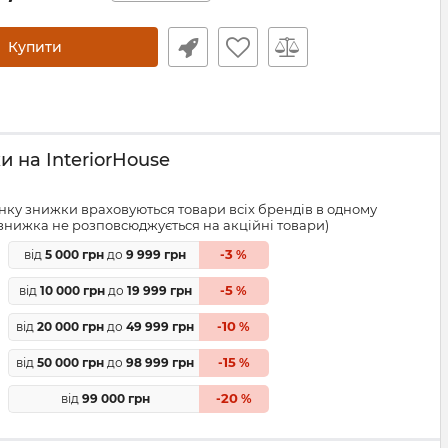
Купити
 на InteriorHouse
ку знижки враховуються товари всіх брендів в одному
знижка не розповсюджується на акційні товари)
3
від
5 000 грн
до
9 999 грн
-
%
5
від
10 000 грн
до
19 999 грн
-
%
10
від
20 000 грн
до
49 999 грн
-
%
15
від
50 000 грн
до
98 999 грн
-
%
20
від
99 000 грн
-
%