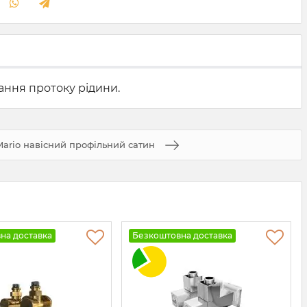
ання протоку рідини.
Mario навісний профільний сатин
на доставка
Безкоштовна доставка