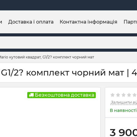
и
Доставка і оплата
Контактна інформація
Парт
ario кутовий квадрат, G1/2? комплект чорний мат
 G1/2? комплект чорний мат | 4
Безкоштовна доставка
Залишити ві
В наявності
3 90