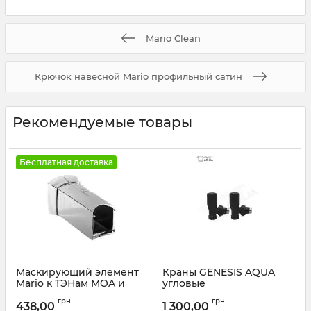
Mario Clean
Крючок навесной Mario профильный сатин
Рекомендуемые товары
Бесплатная доставка
Маскирующий элемент
Краны GENESIS AQUA
Mario к ТЭНам MOA и
угловые
MEG
Артикул:
A9001
грн
грн
438,00
1 300,00
Артикул:
23046