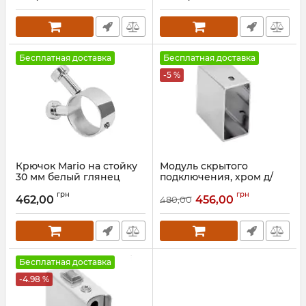
Бесплатная доставка
Бесплатная доставка
-5 %
Крючок Mario на стойку
Модуль скрытого
30 мм белый глянец
подключения, хром д/
квадратных
Артикул:
3.0.0500.0.P-WG
грн
грн
462,00
456,00
480,00
Артикул:
71401065
Бесплатная доставка
-4.98 %