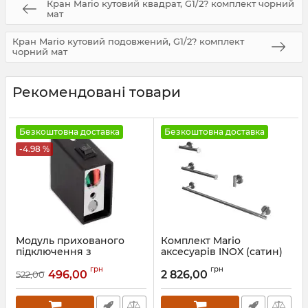
Кран Mario кутовий квадрат, G1/2? комплект чорний
мат
Кран Mario кутовий подовжений, G1/2? комплект
чорний мат
Рекомендовані товари
Безкоштовна доставка
Безкоштовна доставка
-4.98 %
Модуль прихованого
Комплект Mario
підключення з
аксесуарів INOX (сатин)
вимикачем, чорний
Артикул:
9.1.052513.S
грн
грн
496,00
2 826,00
522,00
Артикул:
73207636