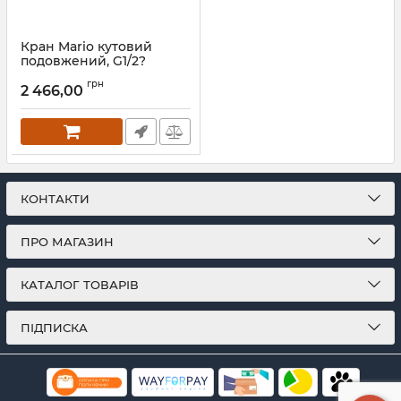
Кран Mario кутовий
подовжений, G1/2?
комплект чорний мат
грн
2 466,00
Артикул:
4.0.0101.55.P-BM
КОНТАКТИ
ПРО МАГАЗИН
КАТАЛОГ ТОВАРІВ
ПІДПИСКА