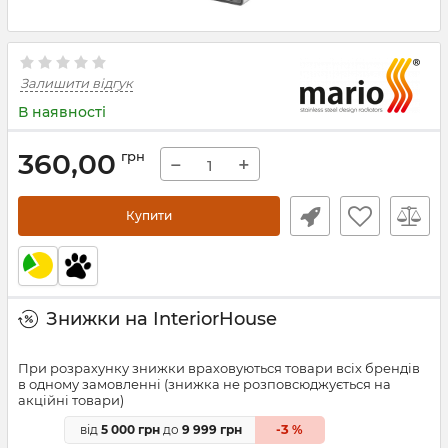
Залишити відгук
В наявності
360,00
грн
−
+
Купити
Знижки на InteriorHouse
При розрахунку знижки враховуються товари всіх брендів
в одному замовленні (знижка не розповсюджується на
акційні товари)
3
від
5 000 грн
до
9 999 грн
-
%