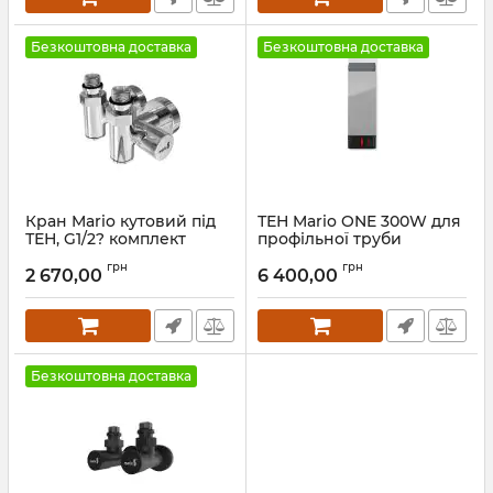
Безкоштовна доставка
Безкоштовна доставка
Кран Mario кутовий під
ТЕН Mario ONE 300W для
ТЕН, G1/2? комплект
профільної труби
графіт
Артикул:
6.027.047411.P
грн
грн
2 670,00
6 400,00
Артикул:
4.0.0500.55.P-GR
Безкоштовна доставка