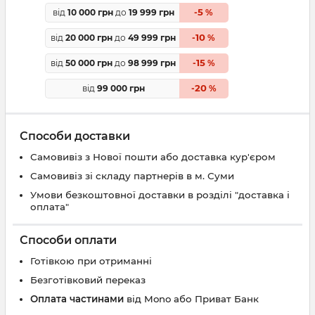
5
від
10 000 грн
до
19 999 грн
-
%
10
від
20 000 грн
до
49 999 грн
-
%
15
від
50 000 грн
до
98 999 грн
-
%
20
від
99 000 грн
-
%
Способи доставки
Самовивіз з Нової пошти або доставка кур'єром
Самовивіз зі складу партнерів в м. Суми
Умови безкоштовної доставки в розділі "доставка і
оплата"
Способи оплати
Готівкою при отриманні
Безготівковий переказ
Оплата частинами
від Mono або Приват Банк