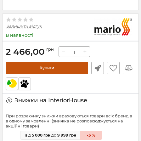
Залишити відгук
В наявності
2 466,00
грн
−
+
Купити
Знижки на InteriorHouse
При розрахунку знижки враховуються товари всіх брендів
в одному замовленні (знижка не розповсюджується на
акційні товари)
3
від
5 000 грн
до
9 999 грн
-
%