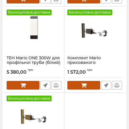
Безкоштовна доставка
Безкоштовна доставка
ТЕН Mario ONE 300W для
Комплект Mario
профільної труби (білий)
прихованого
підключення (круглу
Артикул:
6.027.047413.WG
грн
грн
трубу) бронза
5 380,00
1 572,00
Артикул:
3.0.0900.0.P-br
Безкоштовна доставка