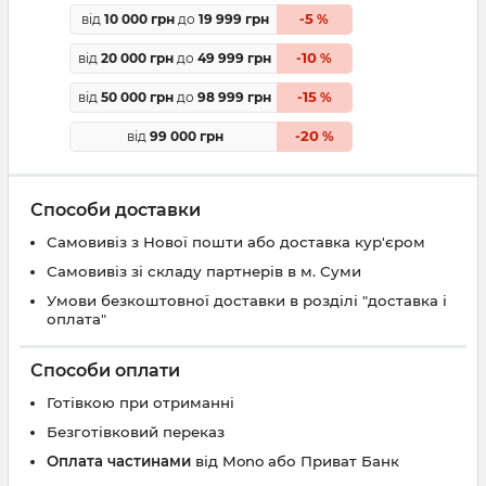
5
від
10 000 грн
до
19 999 грн
-
%
10
від
20 000 грн
до
49 999 грн
-
%
15
від
50 000 грн
до
98 999 грн
-
%
20
від
99 000 грн
-
%
Способи доставки
Самовивіз з Нової пошти або доставка кур'єром
Самовивіз зі складу партнерів в м. Суми
Умови безкоштовної доставки в розділі "доставка і
оплата"
Способи оплати
Готівкою при отриманні
Безготівковий переказ
Оплата частинами
від Mono або Приват Банк