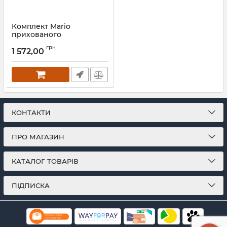
Комплект Mario
прихованого
підключення (круглу
грн
трубу) золото сатин
1 572,00
Артикул:
3.0.0900.0.P-GS
КОНТАКТИ
ПРО МАГАЗИН
КАТАЛОГ ТОВАРІВ
ПІДПИСКА