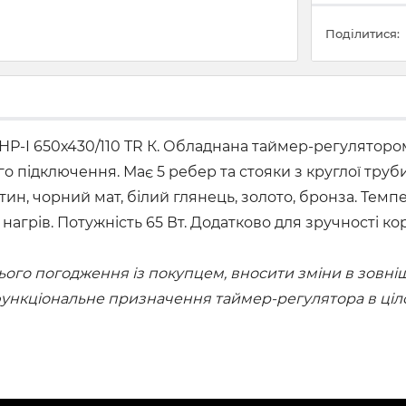
Поділитися:
Р-І 650х430/110 TR К. Обладнана таймер-регуляторо
о підключення. Має 5 ребер та стояки з круглої труби
тин, чорний мат, білий глянець, золото, бронза. Темп
ий нагрів. Потужність 65 Вт. Додатково для зручності
го погодження із покупцем, вносити зміни в зовнішн
 функціональне призначення таймер-регулятора в ціл