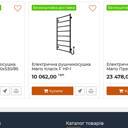
Безкоштовна доставка
Безкоштов
косушка
Електрична рушникосушка
Електрич
90х530/85
Mario Класік F НР-I
Mario Пре
1090х530/75 TR K чорний мат
800х500/1
грн
10 062,00
23 478,
Артикул:
2.3.0705.10.Р-BM
Артикул:
2.2
Купити
К
н
Каталог товарів