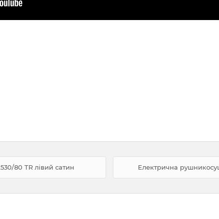
530/80 ТR лівий сатин
Електрична рушникосуш