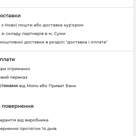
оставки
 з Нової пошти або доставка кур'єром
 зі складу партнерів в м. Суми
коштовної доставки в розділі "доставка і оплата"
плати
при отриманні
овий переказ
астинами
від Mono або Приват Банк
та повернення
гарантія від виробника
вернення протягом 14 днів