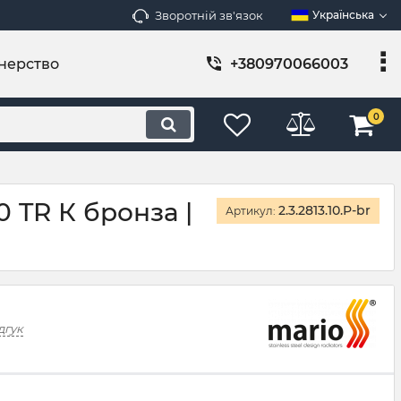
Зворотній зв'язок
Українська
нерство
+380970066003
0
 TR К бронза |
2.3.2813.10.P-br
Артикул:
дгук