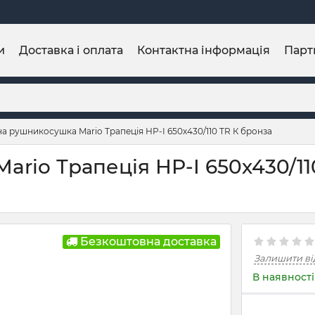
и
Доставка і оплата
Контактна інформація
Парт
а рушникосушка Mario Трапеція НР-І 650х430/110 TR К бронза
rio Трапеція НР-І 650х430/110
Безкоштовна доставка
Залишити ві
В наявності