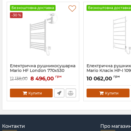
Безкоштовна доставка
Безкоштовна доставка
-30 %
Електрична рушникосушарка
Електрична рушни
Mario HF London 770х530
Mario Класік НР-І 10
білий мат
TR К білий мат
грн
грн
8 496,00
10 062,00
12 138,00
Артикул:
6.1.0102.06.WM
Артикул:
2.3.0117.10.P-WM
Купити
Купити
Контакти
Про магази