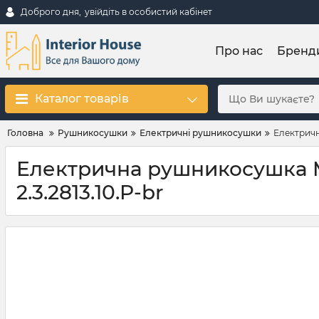
Доброго дня,
увійдіть в особистий кабінет
Про нас
Бренд
Каталог товарів
Головна
Рушникосушки
Електричні рушникосушки
Електричн
Електрична рушникосушка Ma
2.3.2813.10.P-br