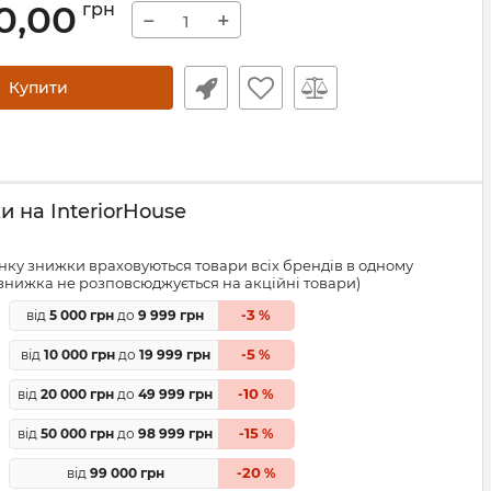
0,00
грн
−
+
Купити
 на InteriorHouse
ку знижки враховуються товари всіх брендів в одному
знижка не розповсюджується на акційні товари)
3
від
5 000 грн
до
9 999 грн
-
%
5
від
10 000 грн
до
19 999 грн
-
%
10
від
20 000 грн
до
49 999 грн
-
%
15
від
50 000 грн
до
98 999 грн
-
%
20
від
99 000 грн
-
%