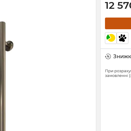
12 57
Знижки
При розрахун
замовленні (