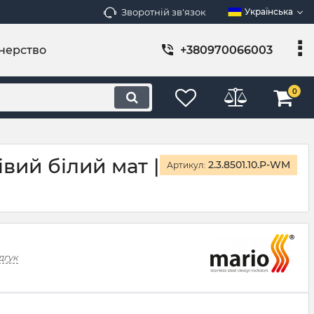
Зворотній зв'язок
Українська
нерство
+380970066003
0
вий білий мат |
2.3.8501.10.P-WM
Артикул:
дгук