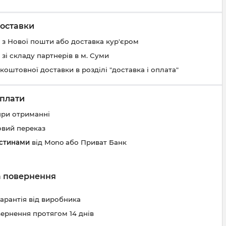
оставки
 з Нової пошти або доставка кур'єром
 зі складу партнерів в м. Суми
коштовної доставки в розділі "доставка і оплата"
плати
при отриманні
овий переказ
астинами
від Mono або Приват Банк
та повернення
гарантія від виробника
вернення протягом 14 днів