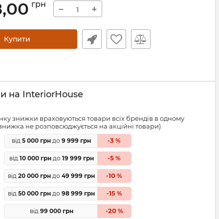
8,00
грн
−
+
Купити
 на InteriorHouse
ку знижки враховуються товари всіх брендів в одному
знижка не розповсюджується на акційні товари)
3
від
5 000 грн
до
9 999 грн
-
%
5
від
10 000 грн
до
19 999 грн
-
%
10
від
20 000 грн
до
49 999 грн
-
%
15
від
50 000 грн
до
98 999 грн
-
%
20
від
99 000 грн
-
%