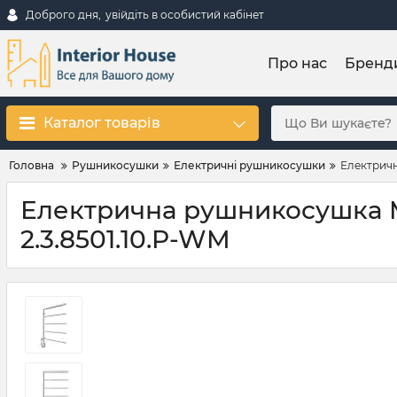
Доброго дня,
увійдіть в особистий кабінет
Про нас
Бренд
Каталог товарів
Головна
Рушникосушки
Електричні рушникосушки
Електричн
Електрична рушникосушка Ma
2.3.8501.10.P-WM