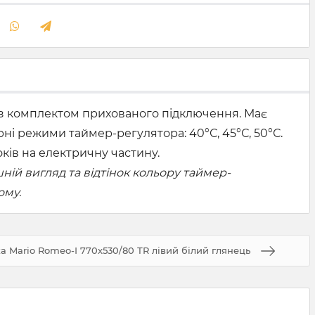
 з комплектом прихованого підключення. Має
ні режими таймер-регулятора: 40°С, 45°С, 50°С.
років на електричну частину.
ій вигляд та відтінок кольору таймер-
ому.
 Mario Romeo-І 770х530/80 ТR лівий білий глянець