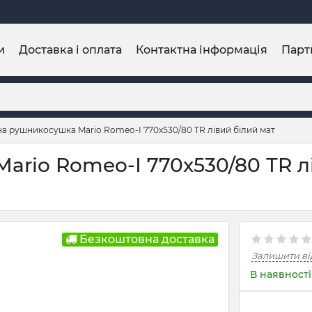
и
Доставка і оплата
Контактна інформація
Парт
а рушникосушка Mario Romeo-І 770х530/80 ТR лівий білий мат
rio Romeo-І 770х530/80 ТR лі
Безкоштовна доставка
Залишити ві
В наявності