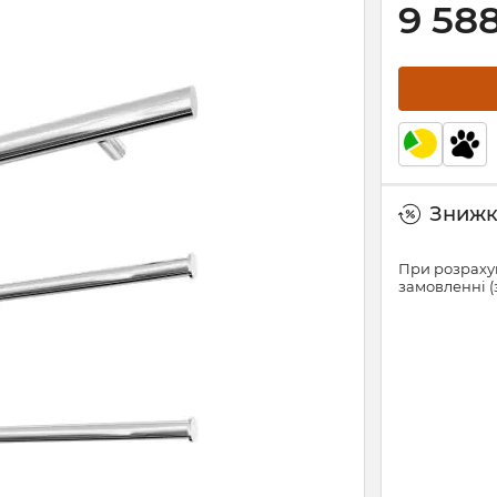
9 58
Знижки
При розрахун
замовленні (