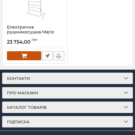
Електрична
рушникосушка Mario
Люксор-I 1100х500/290 TR
грн
К білий глянець
23 754,00
Артикул:
2.3.6102.11.P-WG
КОНТАКТИ
ПРО МАГАЗИН
КАТАЛОГ ТОВАРІВ
ПІДПИСКА