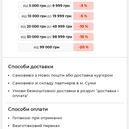
3
від
5 000 грн
до
9 999 грн
-
%
5
від
10 000 грн
до
19 999 грн
-
%
10
від
20 000 грн
до
49 999 грн
-
%
15
від
50 000 грн
до
98 999 грн
-
%
20
від
99 000 грн
-
%
Способи доставки
Самовивіз з Нової пошти або доставка кур'єром
Самовивіз зі складу партнерів в м. Суми
Умови безкоштовної доставки в розділі "доставка і
оплата"
Способи оплати
Готівкою при отриманні
Безготівковий переказ