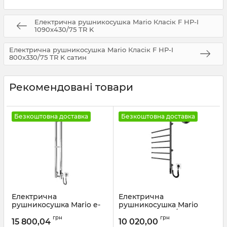
Електрична рушникосушка Mario Класік F НР-I
1090х430/75 TR K
Електрична рушникосушка Mario Класік F НР-I
800х330/75 TR K сатин
Рекомендовані товари
Безкоштовна доставка
Безкоштовна доставка
Електрична
Електрична
рушникосушка Mario e-
рушникосушка Mario
INOX Стелла 1170х140 TR
Веєр-I 800х445/55
грн
грн
2.0 K сатин
електр. TR чорний мат
15 800,04
10 020,00