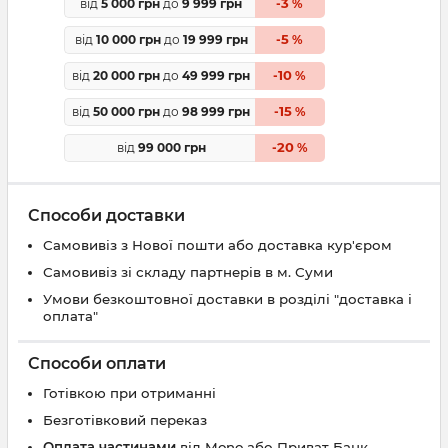
3
від
5 000 грн
до
9 999 грн
-
%
5
від
10 000 грн
до
19 999 грн
-
%
10
від
20 000 грн
до
49 999 грн
-
%
15
від
50 000 грн
до
98 999 грн
-
%
20
від
99 000 грн
-
%
Способи доставки
Самовивіз з Нової пошти або доставка кур'єром
Самовивіз зі складу партнерів в м. Суми
Умови безкоштовної доставки в розділі "доставка і
оплата"
Способи оплати
Готівкою при отриманні
Безготівковий переказ
Оплата частинами
від Mono або Приват Банк