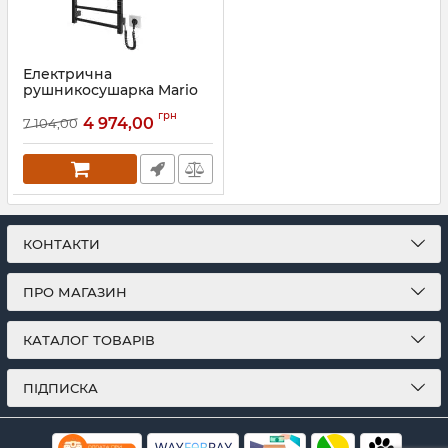
Електрична
рушникосушарка Mario
HF Leeds 770x430
грн
чорний мат
4 974,00
7 104,00
Артикул:
6.1.0801.06.BM
КОНТАКТИ
ПРО МАГАЗИН
КАТАЛОГ ТОВАРІВ
ПІДПИСКА