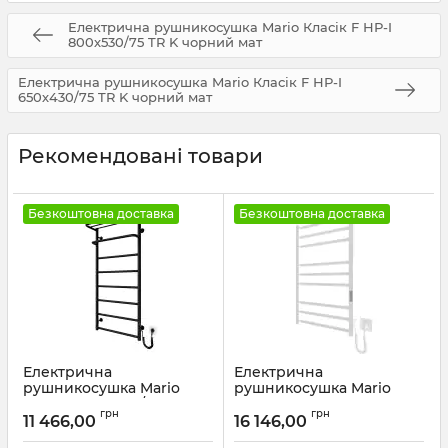
Електрична рушникосушка Mario Класік F НР-I
800х530/75 TR K чорний мат
Електрична рушникосушка Mario Класік F НР-I
650х430/75 TR K чорний мат
Рекомендовані товари
Безкоштовна доставка
Безкоштовна доставка
Електрична
Електрична
рушникосушка Mario
рушникосушка Mario
Hotel-І 1090х530/240 TR К
Преміум Класік-I
грн
грн
чорний мат
800х500/80 TR К білий
11 466,00
16 146,00
глянець
Артикул:
2.3.6204.11.P-BM