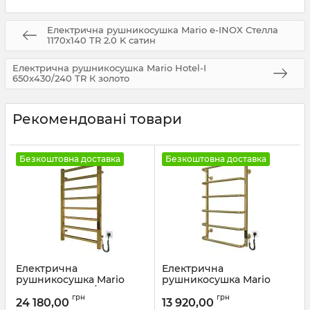
Електрична рушникосушка Mario e-INOX Стелла
1170х140 TR 2.0 K сатин
Електрична рушникосушка Mario Hotel-І
650х430/240 TR К золото
Рекомендовані товари
Безкоштовна доставка
Безкоштовна доставка
Електрична
Електрична
рушникосушка Mario
рушникосушка Mario
Токіо-I 800х500/80 TR К
Стандарт НР-І
грн
грн
золото сатин
800х530/150 TR К золото
24 180,00
13 920,00