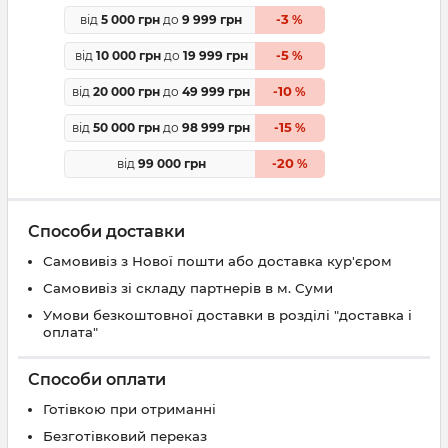
3
від
5 000 грн
до
9 999 грн
-
%
5
від
10 000 грн
до
19 999 грн
-
%
10
від
20 000 грн
до
49 999 грн
-
%
15
від
50 000 грн
до
98 999 грн
-
%
20
від
99 000 грн
-
%
Способи доставки
Самовивіз з Нової пошти або доставка кур'єром
Самовивіз зі складу партнерів в м. Суми
Умови безкоштовної доставки в розділі "доставка і
оплата"
Способи оплати
Готівкою при отриманні
Безготівковий переказ