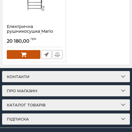
Електрична
рушникосушка Mario
Токіо-I 800х500/80 TR К
грн
сатин
20 180,00
Артикул:
2.2.1702.03.P-ST
КОНТАКТИ
ПРО МАГАЗИН
КАТАЛОГ ТОВАРІВ
ПІДПИСКА