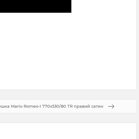
шка Mario Romeo-І 770х530/80 ТR правий сатин