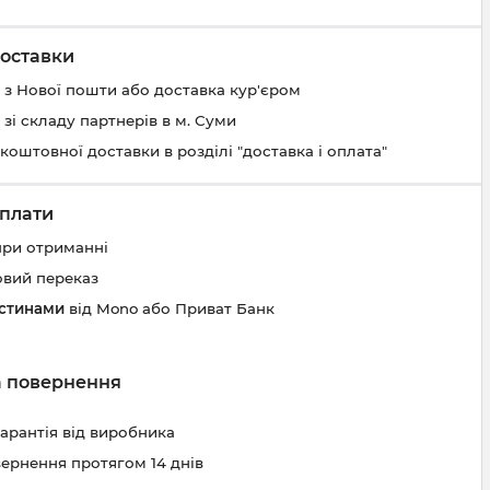
оставки
 з Нової пошти або доставка кур'єром
 зі складу партнерів в м. Суми
коштовної доставки в розділі "доставка і оплата"
плати
при отриманні
овий переказ
астинами
від Mono або Приват Банк
та повернення
гарантія від виробника
вернення протягом 14 днів