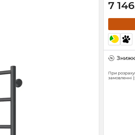
7 146
Знижки
При розрахун
замовленні (