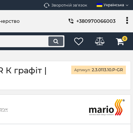
Зворотній зв'язок
Українська
нерство
+380970066003
0
 К графіт |
2.3.0113.10.P-GR
Артикул:
дгук