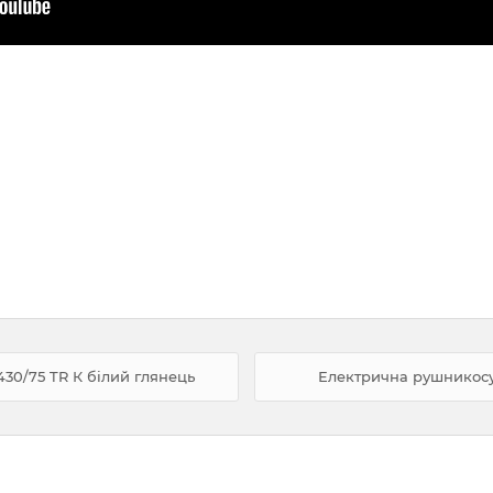
30/75 TR К білий глянець
Електрична рушникосу