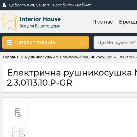
Доброго дня,
увійдіть в особистий кабінет
Про нас
Бренд
Каталог товарів
Головна
Рушникосушки
Електричні рушникосушки
Електричн
Електрична рушникосушка Mar
2.3.0113.10.P-GR