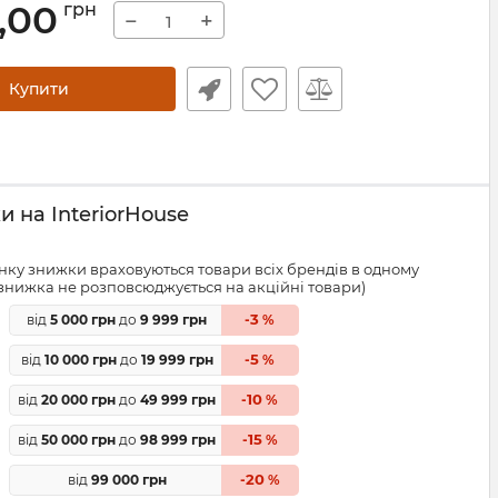
,00
грн
−
+
Купити
 на InteriorHouse
ку знижки враховуються товари всіх брендів в одному
знижка не розповсюджується на акційні товари)
3
від
5 000 грн
до
9 999 грн
-
%
5
від
10 000 грн
до
19 999 грн
-
%
10
від
20 000 грн
до
49 999 грн
-
%
15
від
50 000 грн
до
98 999 грн
-
%
20
від
99 000 грн
-
%