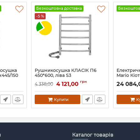
Безкоштовна доставка
Безкоштов
-5 %
косушка
Рушникосушка КЛАСІК П6
Електрич
x445/150
450*600, ліва S3
Mario Кіот
2.0 графіт
Артикул:
73207723
грн
4 121,00
24 084
4 338,00
Артикул:
2.2
Купити
К
н
Каталог товарів