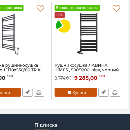
на доставка
Безкоштовна доставка
-5 %
на рушникосушка
Рушникосушка ЛАВИНА
о-I 1170х530/80 TR К
ЧФЧ13 , 500*1200, ліва, чорний
мат
грн
грн
,00
9 285,00
9 774,00
.2201.03.P-GR
Артикул:
75201093
упити
Купити
Підписка