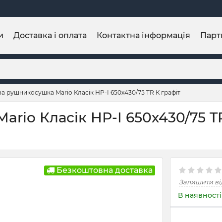
и
Доставка і оплата
Контактна інформація
Парт
а рушникосушка Mario Класік НР-I 650х430/75 TR К графіт
io Класік НР-I 650х430/75 TR
Безкоштовна доставка
Залишити ві
В наявності