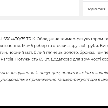
Поділитися:
I 650х430/75 TR К. Обладнана таймер-регулятором та
ключення. Має 5 ребер та стояки з круглої труби. Виг
тин, чорний мат, білий глянець, золото, бронза. Темп
ий нагрів. Потужність 65 Вт. Додатково для зручності
го погодження із покупцем, вносити зміни в зовнішн
 функціональне призначення таймер-регулятора в ціл