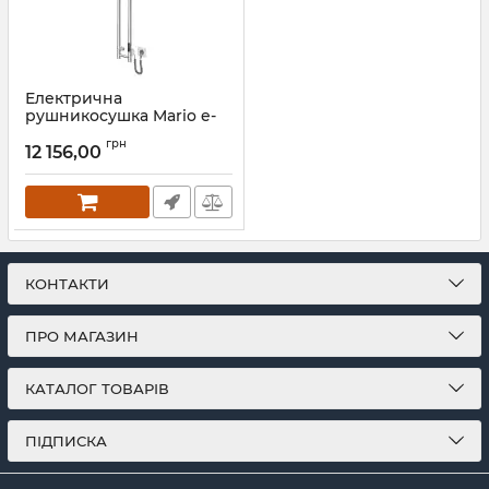
Електрична
рушникосушка Mario e-
INOX Соле 1170х140 TR 2.0
грн
K
12 156,00
Артикул:
2.13.046353.P
КОНТАКТИ
ПРО МАГАЗИН
КАТАЛОГ ТОВАРІВ
ПІДПИСКА