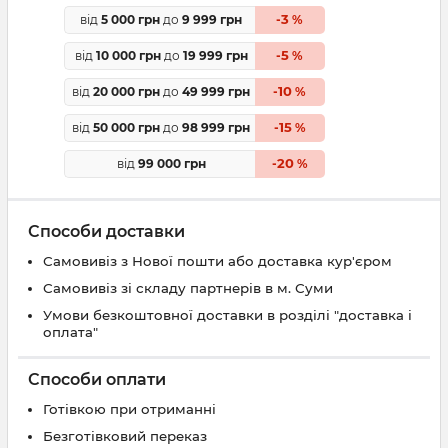
3
від
5 000 грн
до
9 999 грн
-
%
5
від
10 000 грн
до
19 999 грн
-
%
10
від
20 000 грн
до
49 999 грн
-
%
15
від
50 000 грн
до
98 999 грн
-
%
20
від
99 000 грн
-
%
Способи доставки
Самовивіз з Нової пошти або доставка кур'єром
Самовивіз зі складу партнерів в м. Суми
Умови безкоштовної доставки в розділі "доставка і
оплата"
Способи оплати
Готівкою при отриманні
Безготівковий переказ