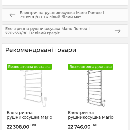
Електрична рушникосушка Mario Romeo-І
770х530/80 ТR лівий білий мат
Електрична рушникосушка Mario Romeo-І
770х530/80 ТR лівий графіт
Рекомендовані товари
Безкоштовна доставка
Безкоштовна доставка
Електрична
Електрична
рушникосушка Mario
рушникосушка Mario
Люксор-I 800х500/290 TR
Преміум Люкс-I
грн
грн
К білий мат
1100х500/170 TR К
22 308,00
22 746,00