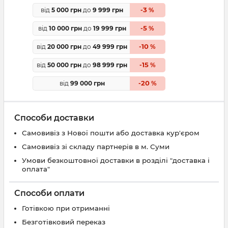
3
від
5 000 грн
до
9 999 грн
-
%
5
від
10 000 грн
до
19 999 грн
-
%
10
від
20 000 грн
до
49 999 грн
-
%
15
від
50 000 грн
до
98 999 грн
-
%
20
від
99 000 грн
-
%
Способи доставки
Самовивіз з Нової пошти або доставка кур'єром
Самовивіз зі складу партнерів в м. Суми
Умови безкоштовної доставки в розділі "доставка і
оплата"
Способи оплати
Готівкою при отриманні
Безготівковий переказ