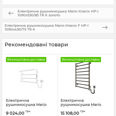
Електрична рушникосушка Mario Класік НР-І
1090х530/85 TR К золото
Електрична рушникосушка Mario Класік F НР-I
1090х430/75 TR K
Рекомендовані товари
Безкоштовна доставка
Безкоштовна доставка
Електрична
Електрична
рушникосушка Mario
рушникосушка Mario
Люкс Сіті-І 400х630/150
Урбан-I 810x500/85 TR K
грн
грн
TR К білий глянець
2.0 бронза
9 024,00
15 108,00