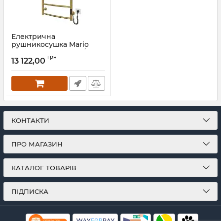
Електрична
рушникосушка Mario
Класік НР-І 800х530/85 TR
грн
К золото сатин
13 122,00
Артикул:
2.3.0115.10.P-GS
КОНТАКТИ
ПРО МАГАЗИН
КАТАЛОГ ТОВАРІВ
ПІДПИСКА