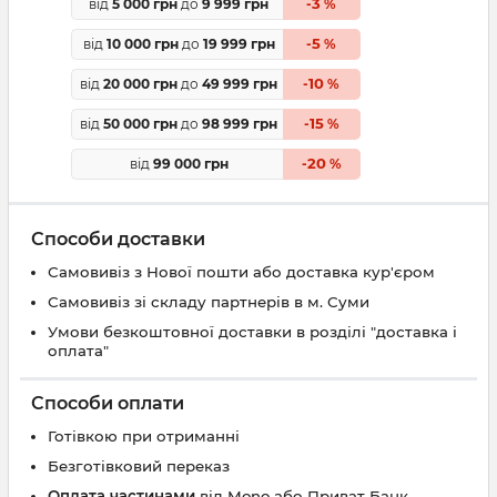
3
від
5 000 грн
до
9 999 грн
-
%
5
від
10 000 грн
до
19 999 грн
-
%
10
від
20 000 грн
до
49 999 грн
-
%
15
від
50 000 грн
до
98 999 грн
-
%
20
від
99 000 грн
-
%
Способи доставки
Самовивіз з Нової пошти або доставка кур'єром
Самовивіз зі складу партнерів в м. Суми
Умови безкоштовної доставки в розділі "доставка і
оплата"
Способи оплати
Готівкою при отриманні
Безготівковий переказ
Оплата частинами
від Mono або Приват Банк