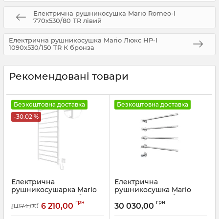
Електрична рушникосушка Mario Romeo-І
770х530/80 ТR лівий
Електрична рушникосушка Mario Люкс НР-І
1090х530/150 TR К бронза
Рекомендовані товари
Безкоштовна доставка
Безкоштовна доставка
-30.02 %
Електрична
Електрична
рушникосушарка Mario
рушникосушка Mario
HF Leeds 1170x530 білий
Іннова 625х595 білий
грн
грн
мат
глянець
6 210,00
30 030,00
8 874,00
Артикул:
6.1.0805.06.WM
Артикул:
2.2.2300.03.P-WG