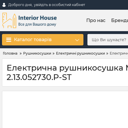
Доброго дня,
увійдіть в особистий кабінет
Про нас
Бренд
Каталог товарів
Головна
Рушникосушки
Електричні рушникосушки
Електричн
Електрична рушникосушка Mar
2.13.052730.P-ST