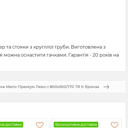
 та стояки з кругллої труби. Виготовлена з
я можна оснастити гачками. Гарантія - 20 років на
а Mario Преміум Люкс-I 800х500/170 TR К бронза
на доставка
Безкоштовна доставка