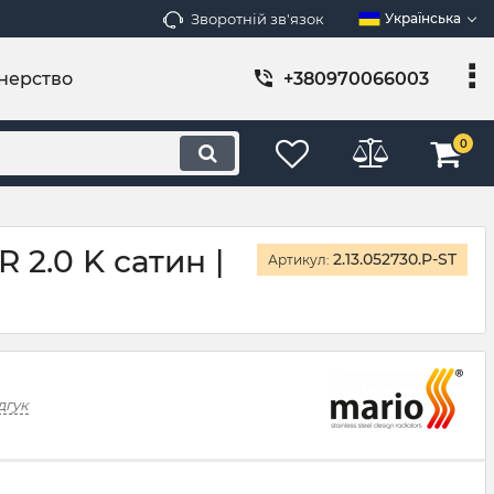
Зворотній зв'язок
Українська
нерство
+380970066003
0
 2.0 K сатин |
2.13.052730.P-ST
Артикул:
дгук