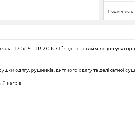
Поділитися:
лла 1170х250 TR 2.0 K. Обладнана
таймер-регуляторо
шки одягу, рушників, дитячого одягу та делікатної су
ий нагрів