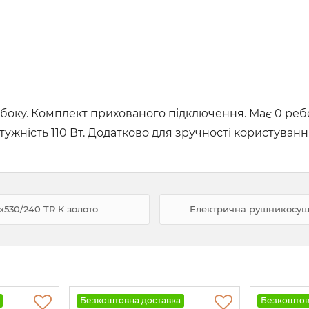
боку. Комплект прихованого підключення. Має 0 ребер
ужність 110 Вт. Додатково для зручності користуванн
х530/240 TR К золото
Електрична рушникосушк
Безкоштовна доставка
Безкоштов