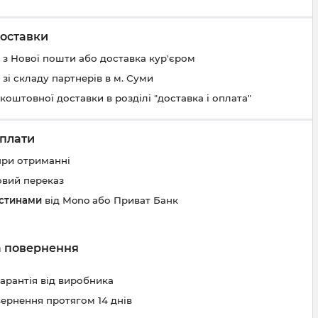
оставки
 з Нової пошти або доставка кур'єром
 зі складу партнерів в м. Суми
коштовної доставки в розділі "доставка і оплата"
плати
при отриманні
овий переказ
астинами
від Mono або Приват Банк
та повернення
гарантія від виробника
вернення протягом 14 днів