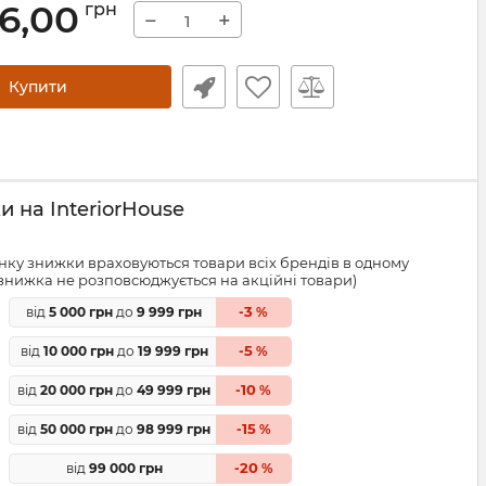
46,00
грн
−
+
Купити
 на InteriorHouse
ку знижки враховуються товари всіх брендів в одному
знижка не розповсюджується на акційні товари)
3
від
5 000 грн
до
9 999 грн
-
%
5
від
10 000 грн
до
19 999 грн
-
%
10
від
20 000 грн
до
49 999 грн
-
%
15
від
50 000 грн
до
98 999 грн
-
%
20
від
99 000 грн
-
%