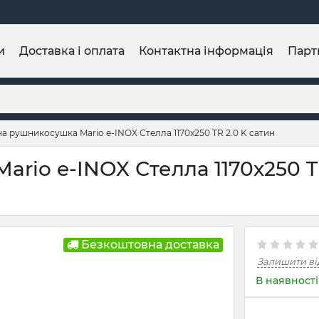
и
Доставка і оплата
Контактна інформація
Парт
а рушникосушка Mario e-INOX Стелла 1170х250 TR 2.0 K сатин
io e-INOX Стелла 1170х250 TR
Безкоштовна доставка
Залишити ві
В наявності