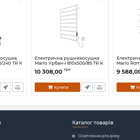
косушка
Електрична рушникосушка
Електрич
0/240 TR К
Mario Урбан-I 810x500/85 TR K
Mario Rom
2.0 білий глянець
правий ч
грн
10 308,00
9 588,0
Артикул:
2.3.8300.10.Р-WG
Артикул:
2.3
Купити
К
н
Каталог товарів
Освітлення для дому