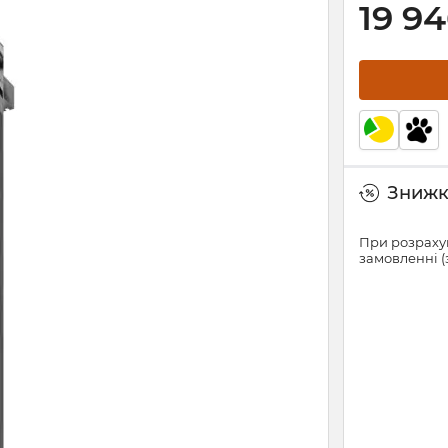
19 9
Знижки
При розрахун
замовленні (