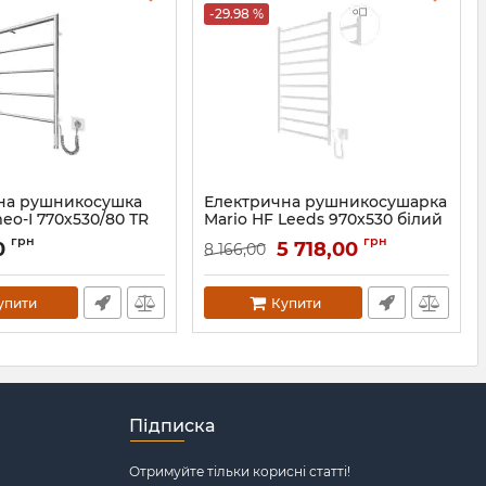
-29.98 %
на рушникосушка
Електрична рушникосушарка
eo-І 770х530/80 ТR
Mario HF Leeds 970x530 білий
орний мат
мат
грн
грн
0
5 718,00
8 166,00
.8500.10.P-BM
Артикул:
6.1.0804.06.WM
упити
Купити
Підписка
Отримуйте тільки корисні статті!