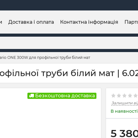
и
Доставка і оплата
Контактна інформація
Парт
rio ONE 300W для профільної труби білий мат
ільної труби білий мат | 6.0
Безкоштовна доставка
Залишити ві
В наявності
5 38