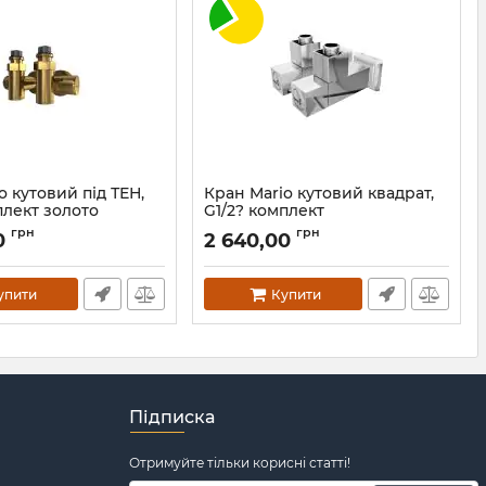
o кутовий під ТЕН,
Кран Mario кутовий квадрат,
плект золото
G1/2? комплект
.0500.55.P-G
Артикул:
4.0.0201.56.P
грн
грн
0
2 640,00
упити
Купити
Підписка
Отримуйте тільки корисні статті!