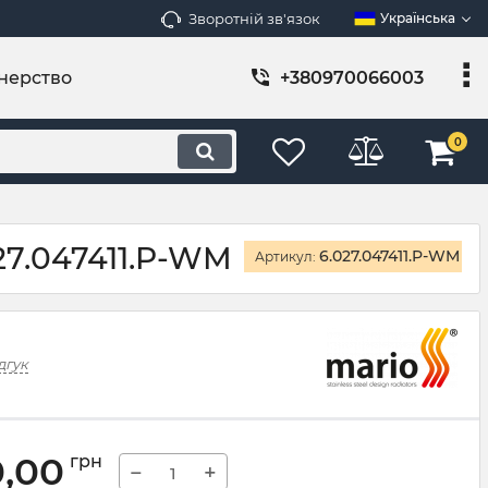
Зворотній зв'язок
Українська
нерство
+380970066003
0
27.047411.P-WM
6.027.047411.P-WM
Артикул:
дгук
0,00
грн
−
+