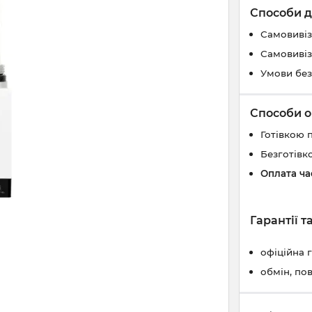
Способи д
Самовивіз
Самовивіз
Умови без
Способи о
Готівкою 
Безготівк
Оплата ч
Гарантії 
офіційна 
обмін, по