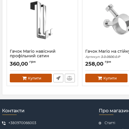
Гачок Mario навісний
Гачок Mario на стійк
профільний сатин
Артикул:
3.0.0500.0.P
Артикул:
9.026.046207.S
грн
грн
360,00
258,00
Купити
Купити
Контакти
Про магази
+380970066003
Статті