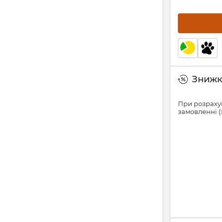
Знижки
При розрахун
замовленні (