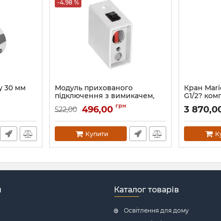
-4.98 %
у 30 мм
Модуль прихованого
Кран Mari
підключення з вимикачем,
G1/2? ком
білий
Артикул:
4.0
грн
496,00
3 870,0
522,00
Артикул:
73207635
Купити
К
н
Каталог товарів
Освітлення для дому