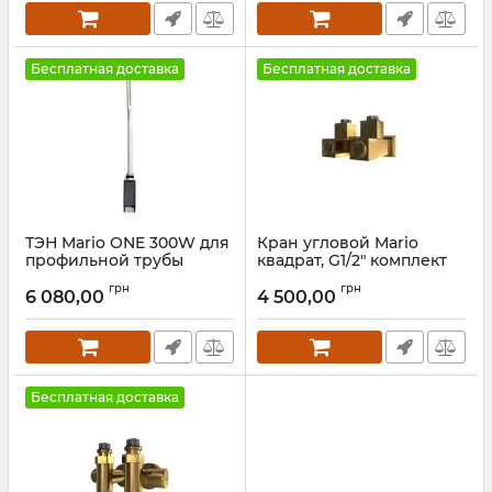
Бесплатная доставка
Бесплатная доставка
ТЭН Mario ONE 300W для
Кран угловой Mario
профильной трубы
квадрат, G1/2" комплект
черный мат
2шт золото
грн
грн
6 080,00
4 500,00
Артикул:
6.027.047411.P-BM
Артикул:
4.0.0201.56.P-G
Бесплатная доставка