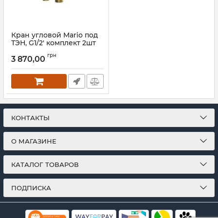
Кран угловой Mario под
ТЭН, G1/2' комплект 2шт
золото
грн
3 870,00
Артикул:
4.0.0500.55.P-G
КОНТАКТЫ
О МАГАЗИНЕ
КАТАЛОГ ТОВАРОВ
ПОДПИСКА