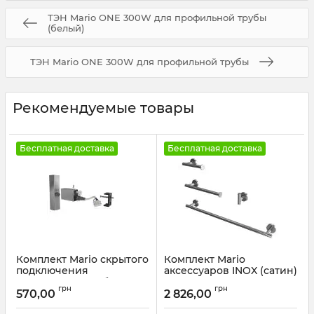
ТЭН Mario ONE 300W для профильной трубы
(белый)
ТЭН Mario ONE 300W для профильной трубы
Рекомендуемые товары
Бесплатная доставка
Бесплатная доставка
Комплект Mario скрытого
Комплект Mario
подключения
аксессуаров INOX (сатин)
(квадратную трубу)
Артикул:
9.1.052513.S
грн
грн
570,00
2 826,00
Артикул:
3.0.1000.0.P