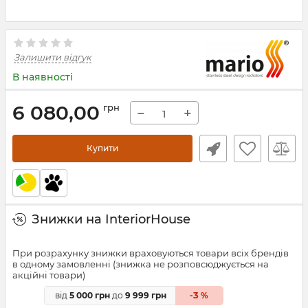
Залишити відгук
В наявності
6 080,00
грн
−
+
Купити
Знижки на InteriorHouse
При розрахунку знижки враховуються товари всіх брендів
в одному замовленні (знижка не розповсюджується на
акційні товари)
3
від
5 000 грн
до
9 999 грн
-
%