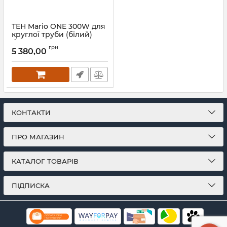
ТЕН Mario ONE 300W для
круглої труби (білий)
білий мат
грн
5 380,00
Артикул:
6.027.047417.WG-WM
КОНТАКТИ
ПРО МАГАЗИН
КАТАЛОГ ТОВАРІВ
ПІДПИСКА