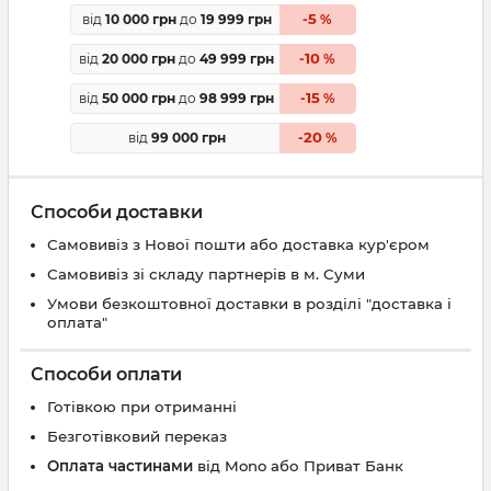
5
від
10 000 грн
до
19 999 грн
-
%
10
від
20 000 грн
до
49 999 грн
-
%
15
від
50 000 грн
до
98 999 грн
-
%
20
від
99 000 грн
-
%
Способи доставки
Самовивіз з Нової пошти або доставка кур'єром
Самовивіз зі складу партнерів в м. Суми
Умови безкоштовної доставки в розділі "доставка і
оплата"
Способи оплати
Готівкою при отриманні
Безготівковий переказ
Оплата частинами
від Mono або Приват Банк