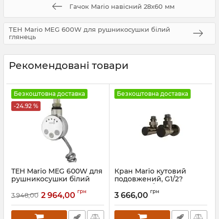
Гачок Mario навісний 28x60 мм
ТЕН Mario MEG 600W для рушникосушки білий
глянець
Рекомендовані товари
Безкоштовна доставка
Безкоштовна доставка
-24.92 %
ТЕН Mario MEG 600W для
Кран Mario кутовий
рушникосушки білий
подовжений, G1/2?
глянець
комплект бронза
грн
грн
2 964,00
3 666,00
3 948,00
Артикул:
5.0.1006.0.P-WG
Артикул:
4.0.0101.55.P-br