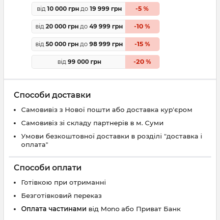
5
від
10 000 грн
до
19 999 грн
-
%
10
від
20 000 грн
до
49 999 грн
-
%
15
від
50 000 грн
до
98 999 грн
-
%
20
від
99 000 грн
-
%
Способи доставки
Самовивіз з Нової пошти або доставка кур'єром
Самовивіз зі складу партнерів в м. Суми
Умови безкоштовної доставки в розділі "доставка і
оплата"
Способи оплати
Готівкою при отриманні
Безготівковий переказ
Оплата частинами
від Mono або Приват Банк