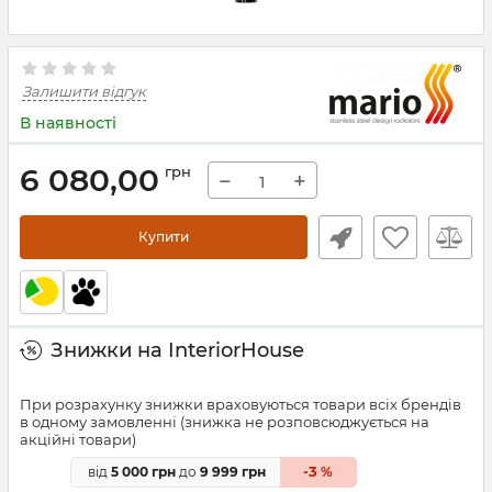
Залишити відгук
В наявності
6 080,00
грн
−
+
Купити
Знижки на InteriorHouse
При розрахунку знижки враховуються товари всіх брендів
в одному замовленні (знижка не розповсюджується на
акційні товари)
3
від
5 000 грн
до
9 999 грн
-
%