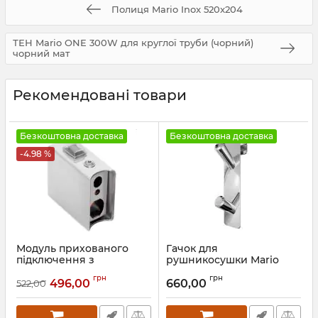
Полиця Mario Inox 520x204
ТЕН Mario ONE 300W для круглої труби (чорний)
чорний мат
Рекомендовані товари
Безкоштовна доставка
Безкоштовна доставка
-4.98 %
Модуль прихованого
Гачок для
підключення з
рушникосушки Mario
вимикачем, хром
INOX
грн
грн
496,00
660,00
522,00
Артикул:
73207634
Артикул:
4.026.043649.P