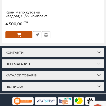
Кран Mario кутовий
квадрат, G1/2? комплект
золото
грн
4 500,00
Артикул:
4.0.0201.56.P-G
КОНТАКТИ
ПРО МАГАЗИН
КАТАЛОГ ТОВАРІВ
ПІДПИСКА