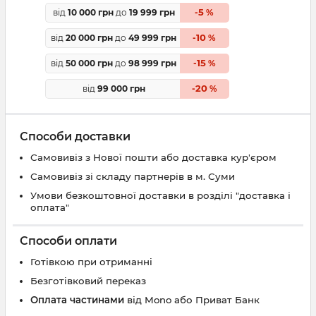
5
від
10 000 грн
до
19 999 грн
-
%
10
від
20 000 грн
до
49 999 грн
-
%
15
від
50 000 грн
до
98 999 грн
-
%
20
від
99 000 грн
-
%
Способи доставки
Самовивіз з Нової пошти або доставка кур'єром
Самовивіз зі складу партнерів в м. Суми
Умови безкоштовної доставки в розділі "доставка і
оплата"
Способи оплати
Готівкою при отриманні
Безготівковий переказ
Оплата частинами
від Mono або Приват Банк