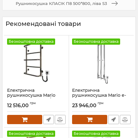
Рушникосушка КЛАСІК П8 500*800, ліва S3
Рекомендовані товари
Безкоштовна доставка
Безкоштовна доставка
Електрична
Електрична
рушникосушка Mario
рушникосушка Mario e-
Люкс НР-І 650х430/150 TR
INOX Стелла 1170х250 TR
грн
грн
К бронза
2.0 K золото сатин
12 516,00
23 946,00
Артикул:
2.3.0313.10.P-br
Артикул:
2.13.052730.P-GS
Безкоштовна доставка
Безкоштовна доставка