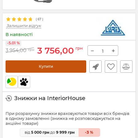
(
67
)
Залишити відгук
В наявності
-5.01 %
3 756,00
грн
−
+
3 954,00
грн
Купити
Знижки на InteriorHouse
При розрахунку знижки враховуються товари всіх брендів
в одному замовленні (знижка не розповсюджується на
акційні товари)
3
від
5 000 грн
до
9 999 грн
-
%