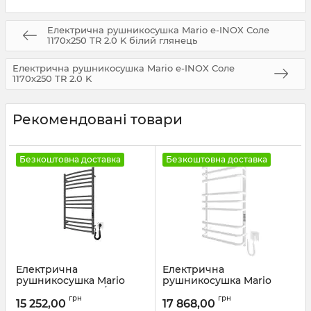
Електрична рушникосушка Mario e-INOX Соле
1170х250 TR 2.0 K білий глянець
Електрична рушникосушка Mario e-INOX Соле
1170х250 TR 2.0 K
Рекомендовані товари
Безкоштовна доставка
Безкоштовна доставка
Електрична
Електрична
рушникосушка Mario
рушникосушка Mario
Фенікс-I 830х500/100 TR К
Преміум Стандарт-I
грн
грн
графіт
800х500/170 TR К білий
15 252,00
17 868,00