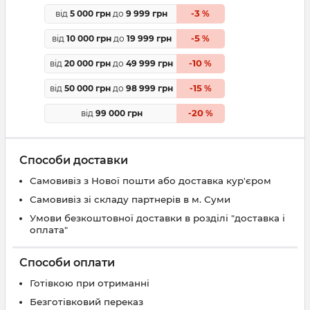
3
від
5 000 грн
до
9 999 грн
-
%
5
від
10 000 грн
до
19 999 грн
-
%
10
від
20 000 грн
до
49 999 грн
-
%
15
від
50 000 грн
до
98 999 грн
-
%
20
від
99 000 грн
-
%
Способи доставки
Самовивіз з Нової пошти або доставка кур'єром
Самовивіз зі складу партнерів в м. Суми
Умови безкоштовної доставки в розділі "доставка і
оплата"
Способи оплати
Готівкою при отриманні
Безготівковий переказ