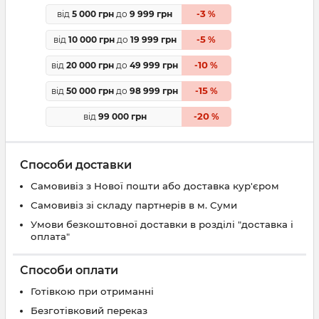
3
від
5 000 грн
до
9 999 грн
-
%
5
від
10 000 грн
до
19 999 грн
-
%
10
від
20 000 грн
до
49 999 грн
-
%
15
від
50 000 грн
до
98 999 грн
-
%
20
від
99 000 грн
-
%
Способи доставки
Самовивіз з Нової пошти або доставка кур'єром
Самовивіз зі складу партнерів в м. Суми
Умови безкоштовної доставки в розділі "доставка і
оплата"
Способи оплати
Готівкою при отриманні
Безготівковий переказ