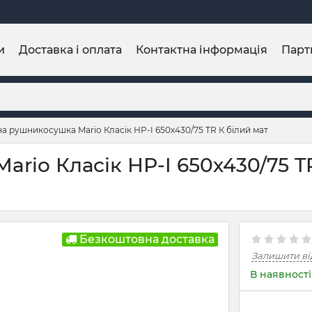
и
Доставка і оплата
Контактна інформація
Парт
а рушникосушка Mario Класік НР-I 650х430/75 TR К білий мат
io Класік НР-I 650х430/75 TR
Безкоштовна доставка
Залишити ві
В наявності