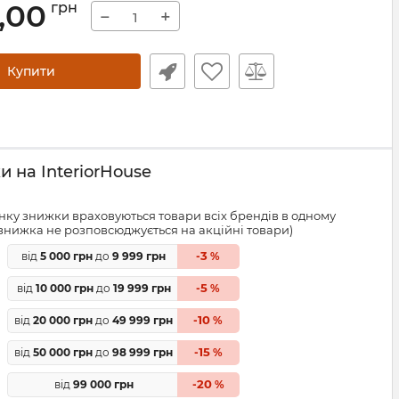
,00
грн
−
+
Купити
 на InteriorHouse
ку знижки враховуються товари всіх брендів в одному
знижка не розповсюджується на акційні товари)
3
від
5 000 грн
до
9 999 грн
-
%
5
від
10 000 грн
до
19 999 грн
-
%
10
від
20 000 грн
до
49 999 грн
-
%
15
від
50 000 грн
до
98 999 грн
-
%
20
від
99 000 грн
-
%