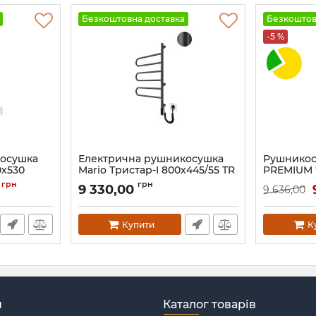
Безкоштовна доставка
Безкоштов
-5 %
косушка
Електрична рушникосушка
Рушникос
0x530
Mario Тристар-I 800х445/55 TR
PREMIUM Ч
чорний мат
ліва
грн
грн
0
9 330,00
9 636,00
Артикул:
2.3.0506.11.P-BM
Артикул:
752
Купити
К
н
Каталог товарів