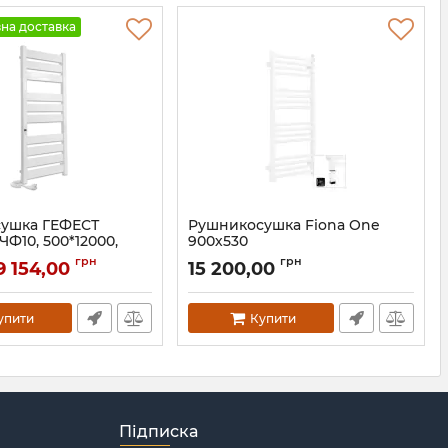
на доставка
ушка ГЕФЕСТ
Рушникосушка Fiona One
Ф10, 500*12000,
900х530
WWFIE090053KS96E8P Terma
грн
грн
9 154,00
15 200,00
01079
Артикул:
WWFIE090053KS96E8P
упити
Купити
Підписка