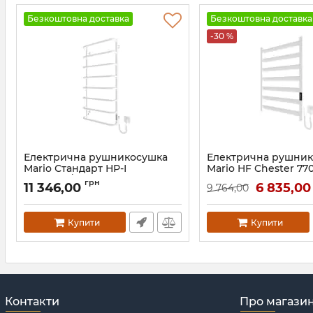
Безкоштовна доставка
Безкоштовна доставка
-30 %
Електрична рушникосушка
Електрична рушни
Mario Стандарт НР-І
Mario HF Chester 77
1090х530/150 TR К білий
білий мат TR 4.0
грн
11 346,00
6 835,0
9 764,00
глянець
Артикул:
3.16.053344.WM
Артикул:
2.3.0217.10.P-WG
Купити
Купити
Контакти
Про магази