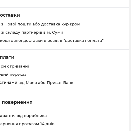
оставки
 з Нової пошти або доставка кур'єром
 зі складу партнерів в м. Суми
коштовної доставки в розділі "доставка і оплата"
плати
при отриманні
овий переказ
астинами
від Mono або Приват Банк
та повернення
гарантія від виробника
вернення протягом 14 днів