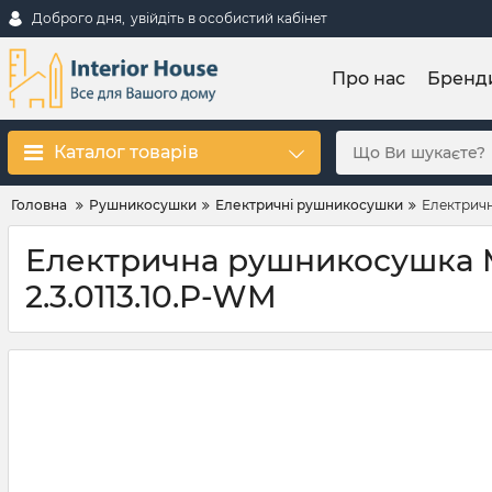
Доброго дня,
увійдіть в особистий кабінет
Про нас
Бренд
Каталог товарів
Головна
Рушникосушки
Електричні рушникосушки
Електричн
Електрична рушникосушка Mar
2.3.0113.10.P-WM