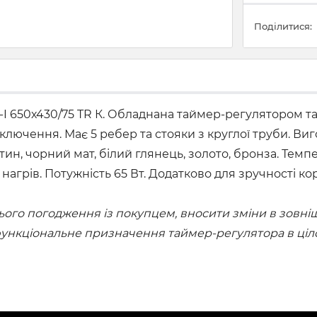
Поділитися:
I 650х430/75 TR К. Обладнана таймер-регулятором та
ключення. Має 5 ребер та стояки з круглої труби. Виг
тин, чорний мат, білий глянець, золото, бронза. Темп
ий нагрів. Потужність 65 Вт. Додатково для зручності
го погодження із покупцем, вносити зміни в зовнішн
 функціональне призначення таймер-регулятора в ціл