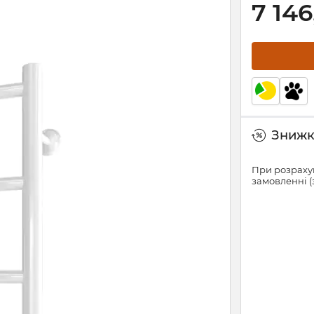
7 146
Знижки
При розрахун
замовленні (