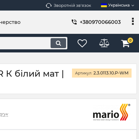
Зворотній зв'язок
Українська
нерство
+380970066003
0
 К білий мат |
2.3.0113.10.P-WM
Артикул:
дгук