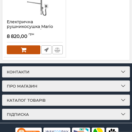
Електрична
рушникосушка Mario
Веєр-I 800х445/55
грн
електр. TR
8 820,00
Артикул:
2.3.0408.11.P
КОНТАКТИ
ПРО МАГАЗИН
КАТАЛОГ ТОВАРІВ
ПІДПИСКА