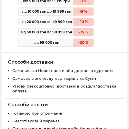
3
від
5 000 грн
до
9 999 грн
-
%
5
від
10 000 грн
до
19 999 грн
-
%
10
від
20 000 грн
до
49 999 грн
-
%
15
від
50 000 грн
до
98 999 грн
-
%
20
від
99 000 грн
-
%
Способи доставки
Самовивіз з Нової пошти або доставка кур'єром
Самовивіз зі складу партнерів в м. Суми
Умови безкоштовної доставки в розділі "доставка і
оплата"
Способи оплати
Готівкою при отриманні
Безготівковий переказ
Оплата частинами
від Mono або Приват Банк