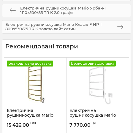
Електрична рушникосушка Mario Урбан-I
1110x500/85 TR K 2.0 графіт
Електрична рушникосушка Mario Класік F НР-I
800х530/75 TR K золото лайт сатин
Рекомендовані товари
Безкоштовна доставка
Безкоштовна доставка
Електрична
Електрична
рушникосушка Mario
рушникосушка Mario
Трапеція НР-І
Трапеція НР-І 650х430/110
грн
грн
1090х530/110 TR К золото
TR К білий мат
15 426,00
7 770,00
сатин
Артикул:
2.3.2813.10.P-WM