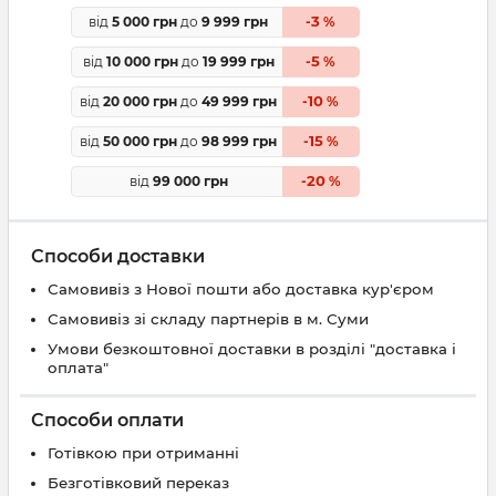
3
від
5 000 грн
до
9 999 грн
-
%
5
від
10 000 грн
до
19 999 грн
-
%
10
від
20 000 грн
до
49 999 грн
-
%
15
від
50 000 грн
до
98 999 грн
-
%
20
від
99 000 грн
-
%
Способи доставки
Самовивіз з Нової пошти або доставка кур'єром
Самовивіз зі складу партнерів в м. Суми
Умови безкоштовної доставки в розділі "доставка і
оплата"
Способи оплати
Готівкою при отриманні
Безготівковий переказ