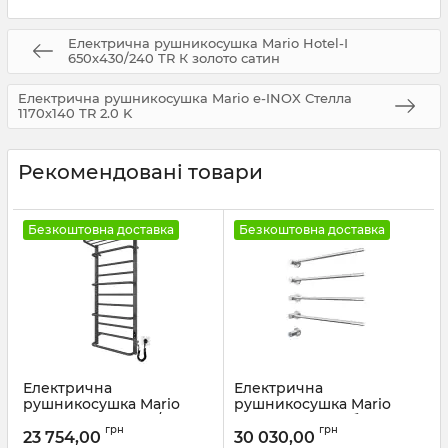
Електрична рушникосушка Mario Hotel-І
650х430/240 TR К золото сатин
Електрична рушникосушка Mario e-INOX Стелла
1170х140 TR 2.0 K
Рекомендовані товари
Безкоштовна доставка
Безкоштовна доставка
Електрична
Електрична
рушникосушка Mario
рушникосушка Mario
Люксор-I 1100х500/290 TR
Іннова 625х595 білий
грн
грн
К графіт
глянець
23 754,00
30 030,00