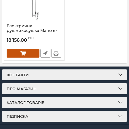
Електрична
рушникосушка Mario e-
INOX Соле 1170х140 TR 2.0
грн
K золото сатин
18 156,00
Артикул:
2.13.046353.P-GS
КОНТАКТИ
ПРО МАГАЗИН
КАТАЛОГ ТОВАРІВ
ПІДПИСКА