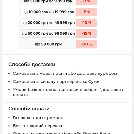
3
від
5 000 грн
до
9 999 грн
-
%
5
від
10 000 грн
до
19 999 грн
-
%
10
від
20 000 грн
до
49 999 грн
-
%
15
від
50 000 грн
до
98 999 грн
-
%
20
від
99 000 грн
-
%
Способи доставки
Самовивіз з Нової пошти або доставка кур'єром
Самовивіз зі складу партнерів в м. Суми
Умови безкоштовної доставки в розділі "доставка і
оплата"
Способи оплати
Готівкою при отриманні
Безготівковий переказ
Оплата частинами
від Mono або Приват Банк