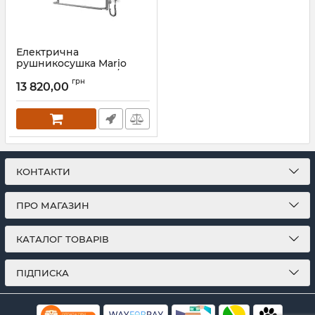
Електрична
рушникосушка Mario
Люкс Сіті-І 500х830/150 TR
грн
К золото лайт сатин
13 820,00
Артикул:
2.3.6302.11.P-GLS
КОНТАКТИ
ПРО МАГАЗИН
КАТАЛОГ ТОВАРІВ
ПІДПИСКА