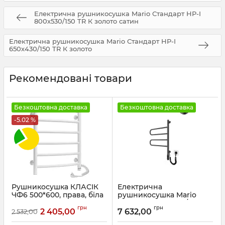
Електрична рушникосушка Mario Стандарт НР-І
800х530/150 TR К золото сатин
Електрична рушникосушка Mario Стандарт НР-І
650х430/150 TR К золото
Рекомендовані товари
Безкоштовна доставка
Безкоштовна доставка
-5.02 %
Рушникосушка КЛАСІК
Електрична
ЧФ6 500*600, права, біла
рушникосушка Mario
Тристар-I 600х445/55 TR
Артикул:
75201010
грн
грн
чорний мат
2 405,00
7 632,00
2 532,00
Артикул:
2.3.0505.11.P-BM