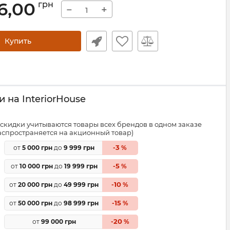
6,00
грн
−
+
Купить
 на InteriorHouse
скидки учитываются товары всех брендов в одном заказе
распространяется на акционный товар)
3
от
5 000 грн
до
9 999 грн
-
%
5
от
10 000 грн
до
19 999 грн
-
%
10
от
20 000 грн
до
49 999 грн
-
%
15
от
50 000 грн
до
98 999 грн
-
%
20
от
99 000 грн
-
%