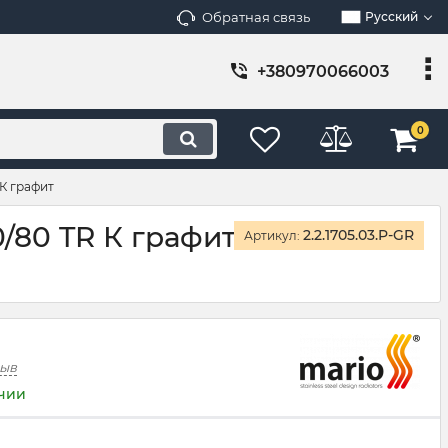
Обратная связь
Русский
+380970066003
0
К графит
/80 TR К графит
2.2.1705.03.P-GR
Артикул:
зыв
ичии