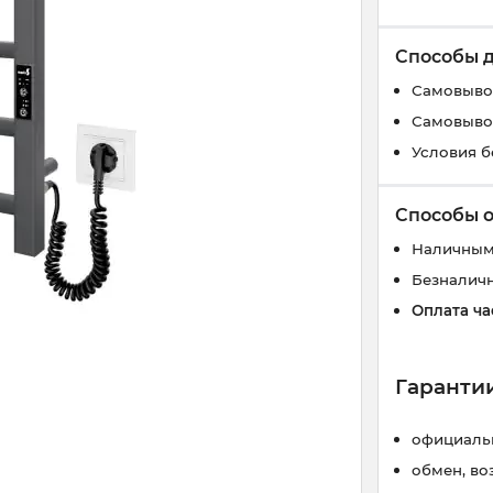
Способы 
Самовывоз
Самовывоз
Условия б
Способы 
Наличным
Безналич
Оплата ча
Гарантии
официальн
обмен, во