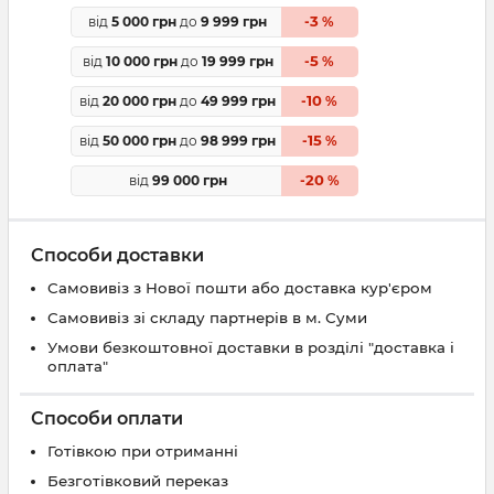
3
від
5 000 грн
до
9 999 грн
-
%
5
від
10 000 грн
до
19 999 грн
-
%
10
від
20 000 грн
до
49 999 грн
-
%
15
від
50 000 грн
до
98 999 грн
-
%
20
від
99 000 грн
-
%
Способи доставки
Самовивіз з Нової пошти або доставка кур'єром
Самовивіз зі складу партнерів в м. Суми
Умови безкоштовної доставки в розділі "доставка і
оплата"
Способи оплати
Готівкою при отриманні
Безготівковий переказ