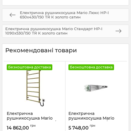
Електрична рушникосушка Mario Люкс НР-І
650х430/150 TR К золото сатин
Електрична рушникосушка Mario Стандарт НР-І
1090х530/150 TR К золото сатин
Рекомендовані товари
Безкоштовна доставка
Безкоштовна доставка
Електрична
Електрична
рушникосушка Mario
рушникосушка Mario
Класік F НР-I 1090х530/75
Аккордо-I 30х630/85
грн
грн
TR K золото
білий глянець
14 862,00
5 748,00