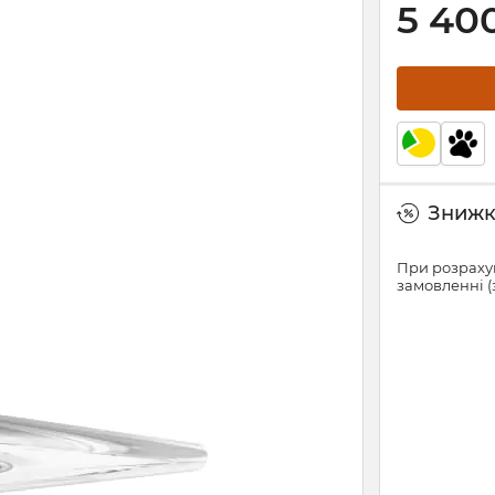
5 40
Знижки
При розрахун
замовленні (