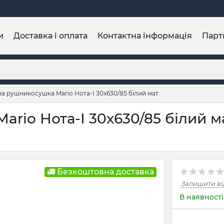
и
Доставка і оплата
Контактна інформація
Парт
а рушникосушка Mario Нота-І 30x630/85 білий мат
rio Нота-І 30x630/85 білий ма
Безкоштовна доставка
Залишити ві
В наявності