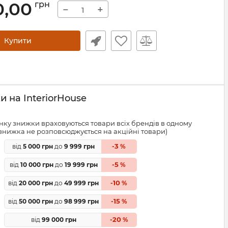
0,00
грн
−
+
Купити
 на InteriorHouse
ку знижки враховуються товари всіх брендів в одному
знижка не розповсюджується на акційні товари)
3
від
5 000 грн
до
9 999 грн
-
%
5
від
10 000 грн
до
19 999 грн
-
%
10
від
20 000 грн
до
49 999 грн
-
%
15
від
50 000 грн
до
98 999 грн
-
%
20
від
99 000 грн
-
%