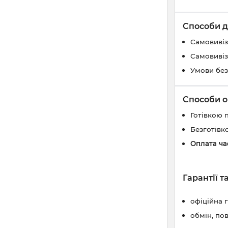
Способи д
Самовивіз
Самовивіз
Умови без
Способи о
Готівкою 
Безготівк
Оплата ч
Гарантії 
офіційна 
обмін, по