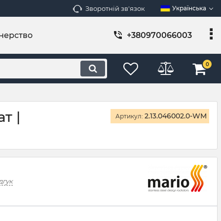
Зворотній зв'язок
Українська
нерство
+380970066003
0
т |
2.13.046002.0-WM
Артикул:
дгук