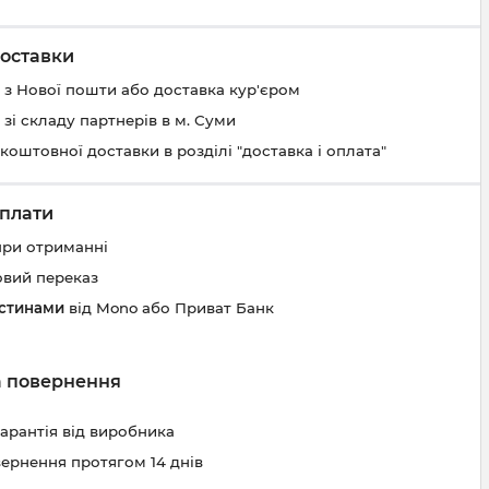
оставки
 з Нової пошти або доставка кур'єром
 зі складу партнерів в м. Суми
коштовної доставки в розділі "доставка і оплата"
плати
при отриманні
овий переказ
астинами
від Mono або Приват Банк
та повернення
гарантія від виробника
вернення протягом 14 днів