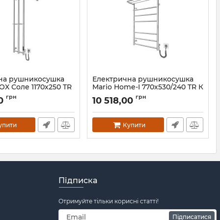
на рушникосушка
Електрична рушникосушка
NOX Соле 1170х250 TR
Mario Home-І 770х530/240 TR К
нза
чорний мат
грн
грн
00
10 518,00
3.046354.P-br
Артикул:
2.3.8600.10.P-BM
упити
Купити
Підписка
Отримуйте тільки корисні статті!
Підписатися