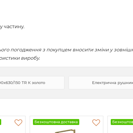
у частину.
го погодження з покупцем вносити зміни у зовнішній
еристики виробу.
0х630/150 TR К золото
Електрична рушнико
Безкоштовна доставка
Безкоштов