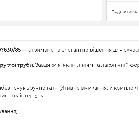
Поділитися:
0?630/85
— стримане та елегантне рішення для сучасн
руглої труби
. Завдяки м’яким лініям та лаконічній ф
забезпечує зручне та інтуїтивне вмикання. У комплек
истоту інтер’єру.
ування)