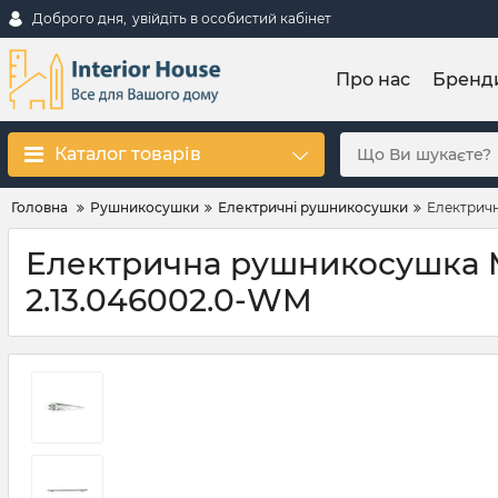
Доброго дня,
увійдіть в особистий кабінет
Про нас
Бренд
Каталог товарів
Головна
Рушникосушки
Електричні рушникосушки
Електричн
Електрична рушникосушка Ma
2.13.046002.0-WM