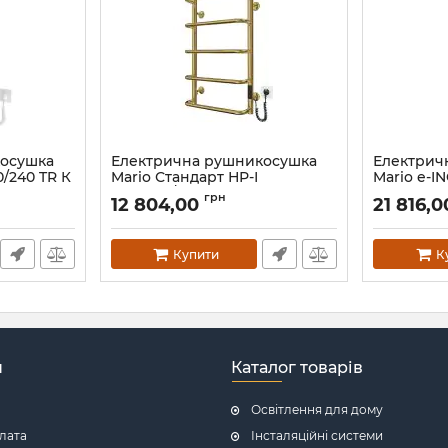
косушка
Електрична рушникосушка
Електрич
0/240 TR К
Mario Стандарт НР-І
Mario e-I
650х430/150 TR К золото сатин
2.0 K бро
грн
12 804,00
21 816,
Артикул:
2.3.0213.10.P-GS
Артикул:
2.1
Купити
К
н
Каталог товарів
Освітлення для дому
плата
Інсталяційні системи