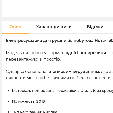
Опис
Характеристики
Відгуки
Електросушарка для рушників побутова Нота-І 3
Модель виконана у форматі
однієї поперечини
з
к
перевантажуючи простір.
Сушарка оснащена
кнопковим керуванням
, яке 
виконати монтаж без видимих кабелів і зберегти ч
Матеріал: полірована нержавіюча сталь (без хром
Потужність: 20 Вт
Тип керування: кнопка