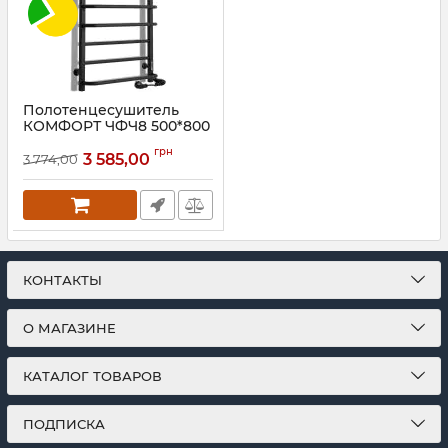
Полотенцесушитель
КОМФОРТ ЧФЧ8 500*800
правый, R3, черный мат
грн
3 585,00
3 774,00
Артикул:
73207643
КОНТАКТЫ
О МАГАЗИНЕ
КАТАЛОГ ТОВАРОВ
ПОДПИСКА