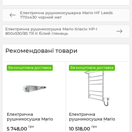
Електрична рушникосушарка Mario HF Leeds
770x430 чорний мат
Електрична рушникосушка Mario Класік НР-І
800х530/85 TR К білий глянець
Рекомендовані товари
Безкоштовна доставка
Безкоштовна доставка
Електрична
Електрична
рушникосушка Mario
рушникосушка Mario
Аккордо-I 30х630/85
Home-І 770х530/240 TR К
грн
грн
чорний мат
білий мат
5 748,00
10 518,00