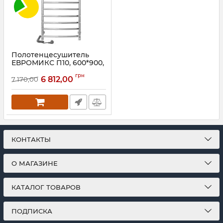
Полотенцесушитель
ЕВРОМИКС П10, 600*900,
левый S3
грн
6 812,00
7 170,00
Артикул:
73207686
КОНТАКТЫ
О МАГАЗИНЕ
КАТАЛОГ ТОВАРОВ
ПОДПИСКА