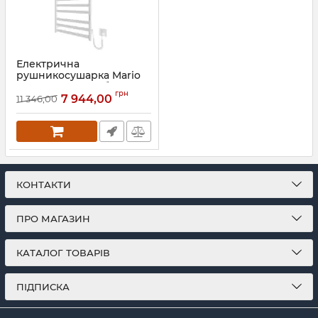
Електрична
рушникосушарка Mario
HF York 770х530 білий
грн
мат
7 944,00
11 346,00
Артикул:
6.1.0501.06.WM
КОНТАКТИ
ПРО МАГАЗИН
КАТАЛОГ ТОВАРІВ
ПІДПИСКА