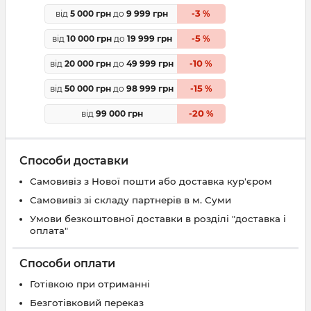
3
від
5 000 грн
до
9 999 грн
-
%
5
від
10 000 грн
до
19 999 грн
-
%
10
від
20 000 грн
до
49 999 грн
-
%
15
від
50 000 грн
до
98 999 грн
-
%
20
від
99 000 грн
-
%
Способи доставки
Самовивіз з Нової пошти або доставка кур'єром
Самовивіз зі складу партнерів в м. Суми
Умови безкоштовної доставки в розділі "доставка і
оплата"
Способи оплати
Готівкою при отриманні
Безготівковий переказ