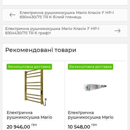
Електрична рушникосушка Mario Класік F НР-I
650х430/75 TR K білий глянець
Електрична рушникосушка Mario Класік F НР-I
650х430/75 TR K графіт
Рекомендовані товари
Безкоштовна доставка
Безкоштовна доставка
Електрична
Електрична
рушникосушка Mario
рушникосушка Mario
Преміум Класік-I
Аккордо-I 30х630/85
грн
грн
800х500/80 TR К золото
золото
20 946,00
10 548,00