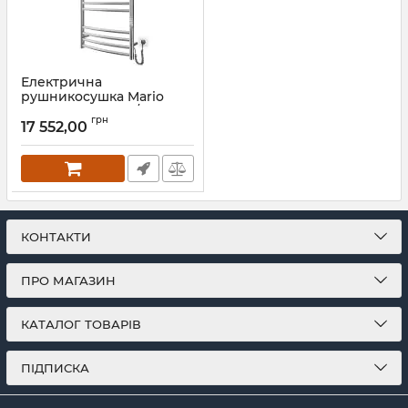
Електрична
рушникосушка Mario
Фенікс-I 830х500/100 TR К
грн
золото лайт сатин
17 552,00
Артикул:
2.2.1302.03.P-GLS
КОНТАКТИ
ПРО МАГАЗИН
КАТАЛОГ ТОВАРІВ
ПІДПИСКА