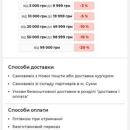
3
від
5 000 грн
до
9 999 грн
-
%
5
від
10 000 грн
до
19 999 грн
-
%
10
від
20 000 грн
до
49 999 грн
-
%
15
від
50 000 грн
до
98 999 грн
-
%
20
від
99 000 грн
-
%
Способи доставки
Самовивіз з Нової пошти або доставка кур'єром
Самовивіз зі складу партнерів в м. Суми
Умови безкоштовної доставки в розділі "доставка і
оплата"
Способи оплати
Готівкою при отриманні
Безготівковий переказ