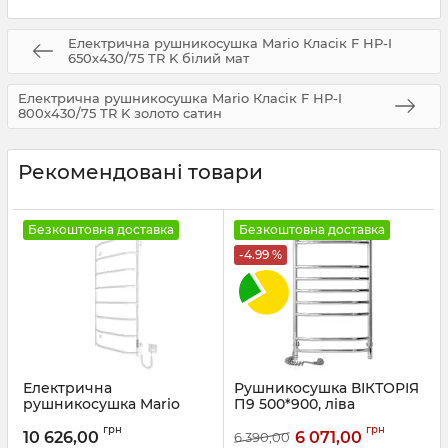
Електрична рушникосушка Mario Класік F НР-I
650х430/75 TR K білий мат
Електрична рушникосушка Mario Класік F НР-I
800х430/75 TR K золото сатин
Рекомендовані товари
Безкоштовна доставка
Безкоштовна доставка
-4.99 %
Електрична
Рушникосушка ВІКТОРІЯ
рушникосушка Mario
П9 500*900, ліва
Трапеція НР-І
Артикул:
73207078
грн
грн
1090х530/110 TR К білий
10 626,00
6 071,00
6 390,00