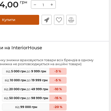
74,00
грн
−
+
Купити
 на InteriorHouse
ку знижки враховуються товари всіх брендів в одному
знижка не розповсюджується на акційні товари)
3
від
5 000 грн
до
9 999 грн
-
%
5
від
10 000 грн
до
19 999 грн
-
%
10
від
20 000 грн
до
49 999 грн
-
%
15
від
50 000 грн
до
98 999 грн
-
%
20
від
99 000 грн
-
%