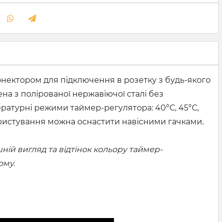
онектором для підключення в розетку з будь-якого
на з полірованої нержавіючої сталі без
ературні режими таймер-регулятора: 40°С, 45°С,
 користування можна оснастити навісними гачками.
ій вигляд та відтінок кольору таймер-
ому.