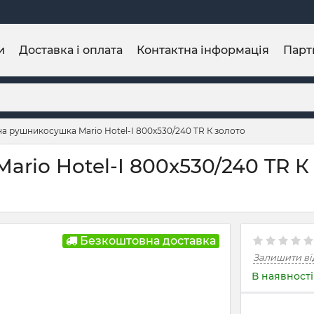
и
Доставка і оплата
Контактна інформація
Парт
а рушникосушка Mario Hotel-І 800х530/240 TR К золото
io Hotel-І 800х530/240 TR К 
Безкоштовна доставка
Залишити ві
В наявності