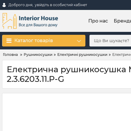
Доброго дня,
увійдіть в особистий кабінет
Про нас
Бренд
Каталог товарів
Головна
Рушникосушки
Електричні рушникосушки
Електричн
Електрична рушникосушка Mar
2.3.6203.11.P-G