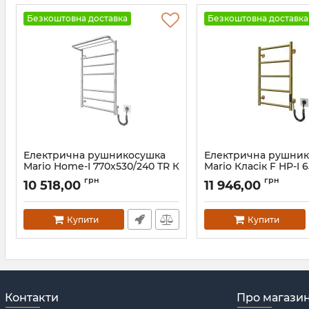
Безкоштовна доставка
Безкоштовна доставка
Електрична рушникосушка
Електрична рушни
Mario Home-І 770х530/240 TR К
Mario Класік F НР-I 
чорний мат
TR K золото
грн
грн
10 518,00
11 946,00
Артикул:
2.3.8600.10.P-BM
Артикул:
2.3.0700.10.Р-G
Купити
Купити
Контакти
Про магази