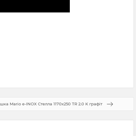
а Mario e-INOX Стелла 1170х250 TR 2.0 K графіт