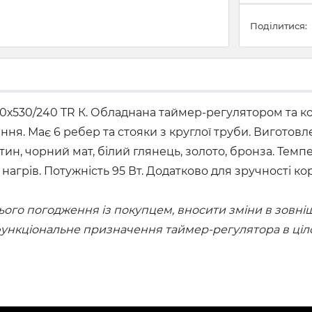
Поділитися:
0х530/240 TR К. Обладнана таймер-регулятором та к
ня. Має 6 ребер та стояки з круглої труби. Виготовле
тин, чорний мат, білий глянець, золото, бронза. Темп
ий нагрів. Потужність 95 Вт. Додатково для зручності
го погодження із покупцем, вносити зміни в зовнішн
 функціональне призначення таймер-регулятора в ціл