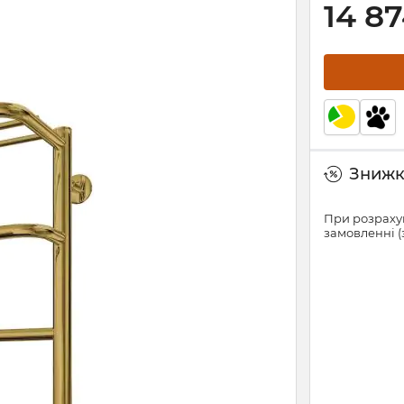
14 8
Знижки
При розрахун
замовленні (