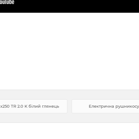
250 TR 2.0 K білий глянець
Електрична рушникосушк