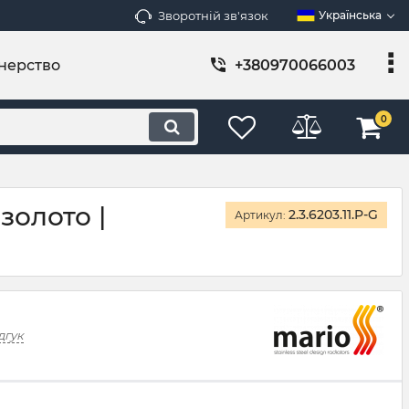
Зворотній зв'язок
Українська
нерство
+380970066003
0
золото |
2.3.6203.11.P-G
Артикул:
дгук