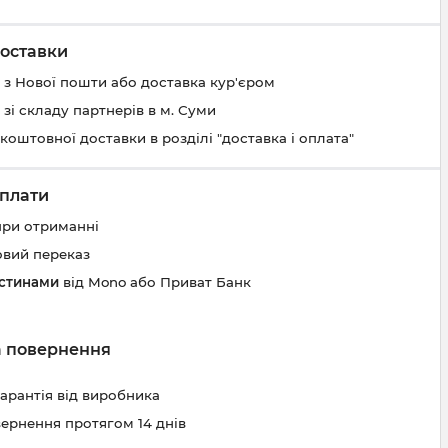
оставки
 з Нової пошти або доставка кур'єром
 зі складу партнерів в м. Суми
коштовної доставки в розділі "доставка і оплата"
плати
при отриманні
овий переказ
астинами
від Mono або Приват Банк
та повернення
гарантія від виробника
вернення протягом 14 днів